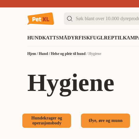
Sommer DEALS!
Opptil 70% rabatt
I butikk & på 
HUND
KATT
SMÅDYR
FISK
FUGL
REPTIL
KAMP
Hjem
/
Hund
/
Helse og pleie til hund
/
Hygiene
Hygiene
Hundekrager og
Øye, øre og munn
operasjonsbody