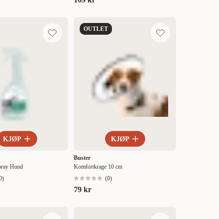
OUTLET
KJØP
KJØP
Buster
Spray Hund
Komfortkrage 10 cm
0
)
(
0
)
79 kr