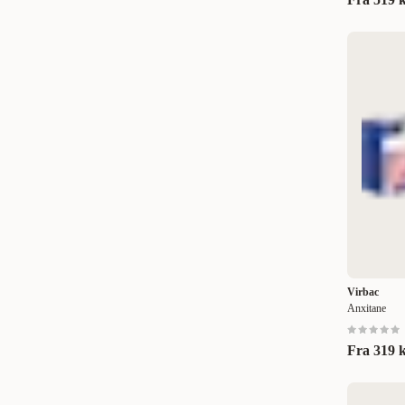
56 st
(
1
)
100 st
(
2
)
150 st
(
1
)
50 stk
(
1
)
100 stk
(
1
)
30 tabl
(
1
)
120 tabl
(
1
)
200 tabl
(
2
)
30 tabletter
(
1
)
Virbac
Anxitane
100 tabletter
(
1
)
120 tabletter
(
1
)
Fra
319 
480 tabletter
(
1
)