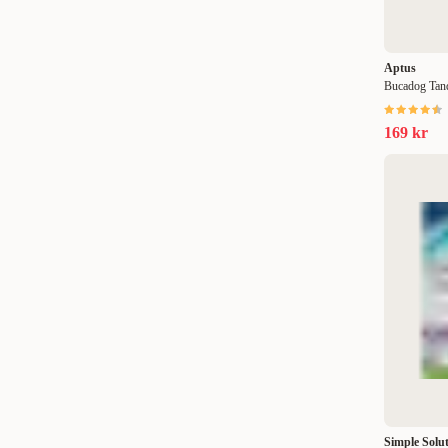
Simple Solution
(
21
)
118 ml
(
2
)
Swedencare
(
2
)
120 ml
(
3
)
Aptus
Thundershirt
(
1
)
125 ml
(
2
)
Bucadog Tan
Tickless
(
2
)
133 ml
(
1
)
169 kr
Trikem
(
12
)
150 ml
(
2
)
Trixie
(
25
)
180 ml
(
1
)
TropiClean
(
11
)
200 ml
(
3
)
Urine Off
(
3
)
236 ml
(
1
)
Vet's Best
(
7
)
237 ml
(
1
)
Vetocanis
(
5
)
250 ml
(
3
)
Vétoquinol
(
1
)
300 ml
(
2
)
Virbac
(
13
)
350 ml
(
1
)
Simple Solu
400 ml
(
1
)