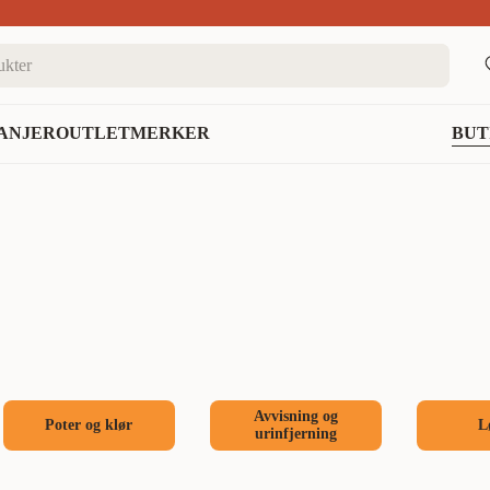
nett
ANJER
OUTLET
MERKER
BUT
Avvisning og
Poter og klør
L
urinfjerning