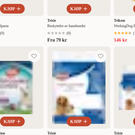
KJØP
KJØP
Trixie
Trikem
dpasta
Beskyttelse av hannhunder
WorkingDog B
(
0
)
(
0
)
(
Fra
79 kr
146 kr
KJØP
KJØP
tion
Trixie
Trixie