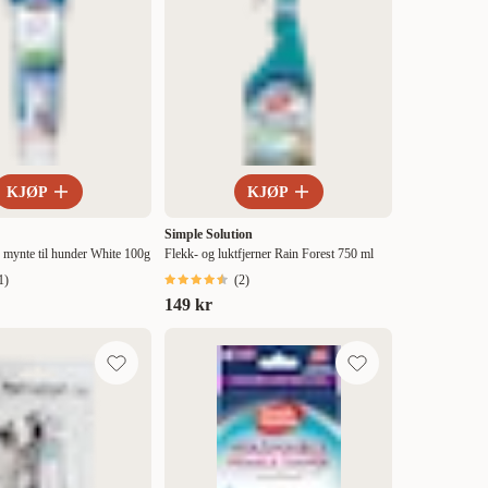
KJØP
KJØP
Simple Solution
mynte til hunder White 100g
Flekk- og luktfjerner Rain Forest 750 ml
1
)
(
2
)
149 kr