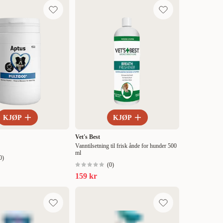
KJØP
KJØP
Vet's Best
Vanntilsetning til frisk ånde for hunder 500
ml
0
)
(
0
)
159 kr