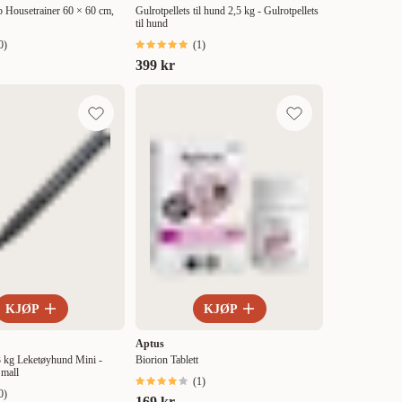
p Housetrainer 60 × 60 cm,
Gulrotpellets til hund 2,5 kg - Gulrotpellets
til hund
0
)
(
1
)
399 kr
KJØP
KJØP
Aptus
3 kg Leketøyhund Mini -
Biorion Tablett
mall
(
1
)
0
)
169 kr