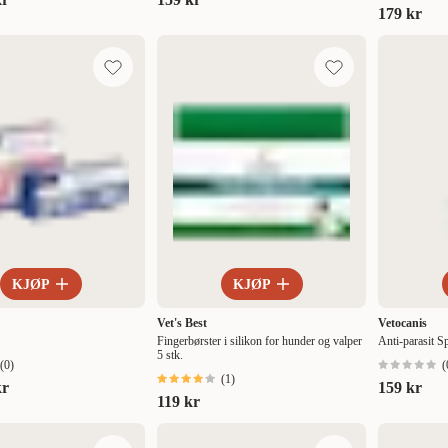
179 kr
KJØP
KJØP
Vet's Best
Vetocanis
Fingerbørster i silikon for hunder og valper
Anti-parasit 
5 stk.
(
0
)
(
(
1
)
kr
159 kr
119 kr