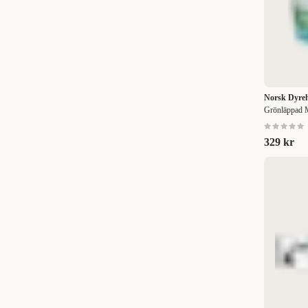
Otoclean
(
1
)
1 kg
(
1
)
Ozami
(
2
)
2,5 kg
(
1
)
Pet´s Creation by Valentino Sante
(
13
)
5 kg
(
1
)
Petgood
(
2
)
5-15 kg
(
1
)
Norsk Dyreh
Grönläppad 
PetNation
(
1
)
5 ml
(
1
)
Petosan
(
6
)
329 kr
20 ml
(
1
)
Petwise
(
2
)
30 ml
(
2
)
Pritax
(
4
)
48 ml
(
2
)
ProDen Plaque Off
(
4
)
50 ml
(
4
)
Royal Canin Veterinary Diets Dog
(
2
)
59 ml
(
5
)
Savic
(
2
)
60 ml
(
3
)
Selected by ZOO
(
13
)
100 ml
(
4
)