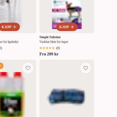
KJØP
KJØP
Simple Solution
er for kjæledyr
Vaskbar bleie for tisper
0
)
(
0
)
Fra
209 kr
!