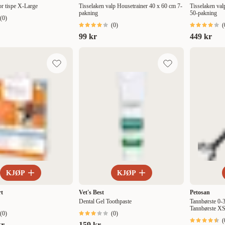
or tispe X-Large
Tisselaken valp Housetrainer 40 x 60 cm 7-
Tisselaken val
pakning
50-pakning
(
0
)
(
0
)
(
99 kr
449 kr
KJØP
KJØP
rt
Vet's Best
Petosan
Dental Gel Toothpaste
Tannbørste 0-
Tannbørste XS
(
0
)
(
0
)
(
kr
159 kr