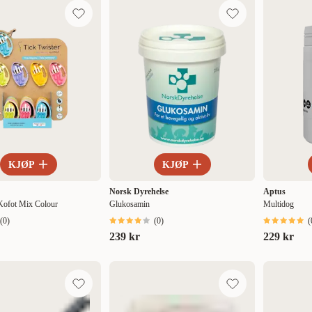
KJØP
KJØP
Norsk Dyrehelse
Aptus
 Kofot Mix Colour
Glukosamin
Multidog
(
0
)
(
0
)
(
239 kr
229 kr