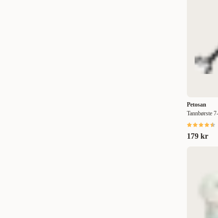
Hunter
(
7
)
200 g
(
3
)
ICF
(
7
)
240 g
(
1
)
Jean Peau
(
1
)
250 g
(
1
)
Jolly & Company
(
1
)
310 g
(
1
)
K9 Competition
(
4
)
335 g
(
1
)
Kruuse
(
1
)
400 g
(
1
)
Petosan
Kurgo
(
1
)
420 g
(
1
)
Tannbørste 7
Naturligt Rent
(
2
)
450 g
(
4
)
179 kr
Norsk Dyrehelse
(
11
)
480 g
(
1
)
Nutrolin
(
4
)
500 g
(
1
)
O'Tom
(
2
)
600 g
(
3
)
Olewo
(
3
)
750 g
(
1
)
Oralade
(
2
)
800 g
(
1
)