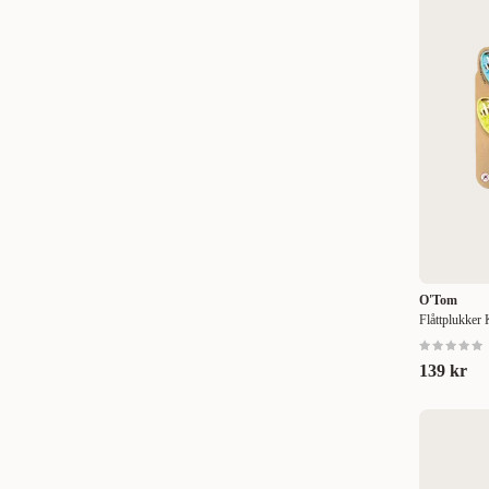
Førstehjelpsskrin til hund
(
4
)
Biopet
(
3
)
Large
(
4
)
Kjølematte til hund
(
10
)
BioSalma
(
1
)
X-Large
(
2
)
Hundebasseng
(
3
)
Boehringer
(
1
)
XX-Large
(
1
)
BRILLIANT
(
1
)
XXL
(
1
)
Buster
(
9
)
40 g
(
1
)
CalmDown
(
1
)
60 g
(
2
)
Canicur
(
1
)
63 g
(
1
)
Dechra
(
2
)
O'Tom
70 g
(
3
)
Flåttplukker
Denamarin
(
3
)
100 g
(
6
)
139 kr
Douxo
(
3
)
120 g
(
1
)
Dr Baddaky
(
1
)
140 g
(
1
)
Flamingo
(
2
)
180 g
(
4
)