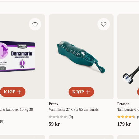
Mest relevant
Nytt
Høyest pris
Lavest pris
Tilbud
KJØP
KJØP
Pritax
Petosan
d & katt over 15 kg 30
Vannflaske 27 x 7 x 65 cm Turkis
Tannbørste 0-6
(
0
)
(
(
0
)
59 kr
179 kr