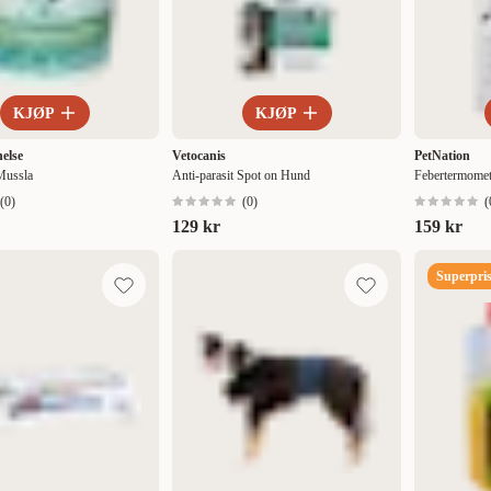
KJØP
KJØP
else
Vetocanis
PetNation
Mussla
Anti-parasit Spot on Hund
Febertermomet
(
0
)
(
0
)
(
129 kr
159 kr
Superpris