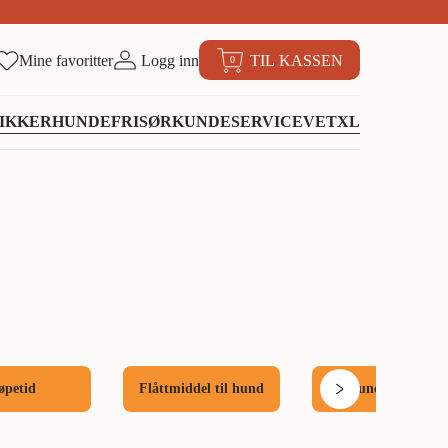
Mine favoritter
Logg inn
TIL KASSEN
0
IKKER
HUNDEFRISØR
KUNDESERVICE
VETXL
øpetid
Flåttmiddel til hund
Hundebasseng