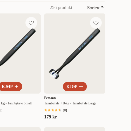
256 produkt
Sortere
KJØP
KJØP
Petosan
 kg - Tannbørste Small
Tannbørste +16kg - Tannbørste Large
0
)
(
0
)
179 kr