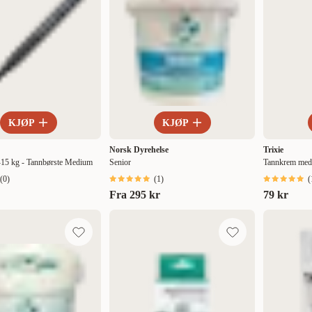
KJØP
KJØP
Norsk Dyrehelse
Trixie
-15 kg - Tannbørste Medium
Senior
Tannkrem med 
(
0
)
(
1
)
(
Fra
295 kr
79 kr