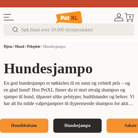
Sommer DEALS!
Opptil 70% rabatt
I butikk & på 
0
Hjem
/
Hund
/
Pelspleie
/
Hundesjampo
Hundesjampo
En god hundesjampo er nøkkelen til en sunn og velstelt pels – og
en glad hund! Hos PetXL finner du et stort utvalg shampoo og
sjampo til hund, tilpasset ulike pelstyper, hudtilstander og behov. Vi
har alt fra milde valpesjampoer til dyprensende shampoo for aktive
hunder som elsker å rulle seg i alt mulig.
Riktig hundesjampo kan
bidra til å redusere kløe, styrke huden, gi pelsen glans og
forebygge floker. Har hunden din sensitiv hud? Da bør du velge en
Hundebalsam
Hundesjampo
Sakser
skånsom sjampo uten sterke stoffer. Vi har også hundeschampoo
med beroligende ingredienser som lindrer irritert hud, og varianter