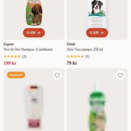
KJØP
KJØP
Espree
Trixie
Two In One Shampoo -Conditioner
Aloe Vera sjampo, 250 ml
(
2
)
(
1
)
199 kr
79 kr
Superpris!