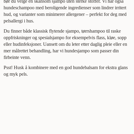
bør du velge en skånsom sjampo uten sterke stoffer. Vi har også
hundeschampoo med beroligende ingredienser som lindrer irritert
hud, og varianter som minimerer allergener – perfekt for deg med
pelsallergi i hus.
Du finner både klassisk flytende sjampo, tørrshampoo til raske
oppfriskninger og spesialsjampo for eksempelvis flass, kløe, sopp
eller hudinfeksjoner. Uansett om du leter etter daglig pleie eller en
mer målrettet behandling, har vi hundesjampo som passer din
firbeinte venn.
Psst! Husk å kombinere med en god hundebalsam for ekstra glans
og myk pels.