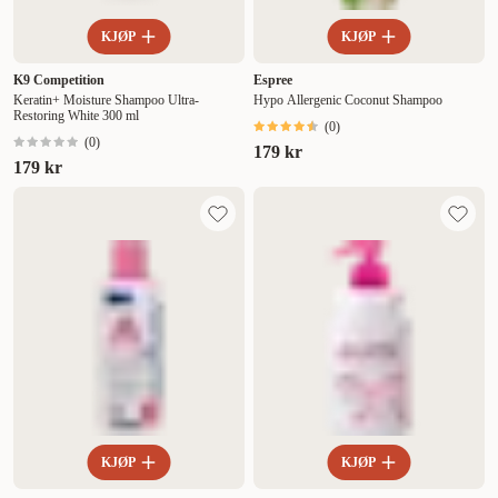
KJØP
KJØP
K9 Competition
Espree
Keratin+ Moisture Shampoo Ultra-
Hypo Allergenic Coconut Shampoo
Restoring White 300 ml
(
0
)
(
0
)
179 kr
179 kr
KJØP
KJØP