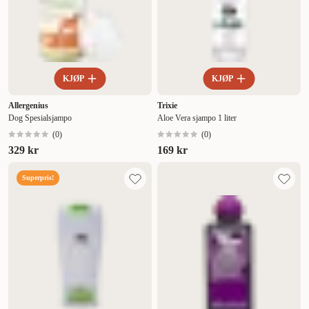
KJØP
KJØP
Allergenius
Trixie
Dog Spesialsjampo
Aloe Vera sjampo 1 liter
(
0
)
(
0
)
329 kr
169 kr
Superpris!