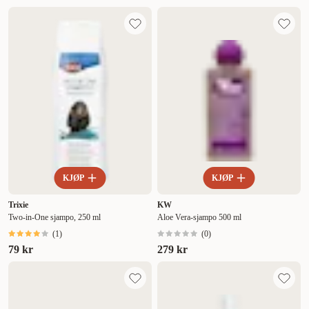
KJØP
KJØP
Trixie
KW
Two-in-One sjampo, 250 ml
Aloe Vera-sjampo 500 ml
(
1
)
(
0
)
79 kr
279 kr