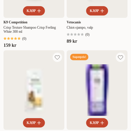
KJØP
KJØP
K9 Competition
Vetocanis
Crisp Texture Shampoo Crisp Feeling
Chiot-sjampo, valp
White 300 ml
(
0
)
(
0
)
89 kr
159 kr
Superpris!
KJØP
KJØP