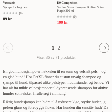
Vetocanis
K9 Competition
Sjampo for lang pels
Sterling Silver Shampoo Brilliant Shine
Purple 300 ml
(
0
)
(
0
)
89 kr
199 kr
1
2
Viser 36 av 71
produkter
En god hundesjampo er nøkkelen til en sunn og velstelt pels – og
en glad hund! Hos PetXL finner du et stort utvalg shampoo og
sjampo til hund, tilpasset ulike pelstyper, hudtilstander og behov. Vi
har alt fra milde valpesjampoer til dyprensende shampoo for aktive
hunder som elsker å rulle seg i alt mulig.
Riktig hundesjampo kan bidra til å redusere kløe, styrke huden, gi
pelsen glans og forebygge floker. Har hunden din sensitiv hud? Da