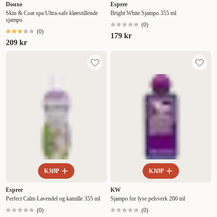
Douxo
Espree
Skin & Coat spa Ultra-safe kløestillende
Bright White Sjampo 355 ml
sjampo
(
0
)
(
0
)
179 kr
209 kr
KJØP
KJØP
Espree
KW
Perfect Calm Lavendel og kamille 355 ml
Sjampo for lyse pelsverk 200 ml
(
0
)
(
0
)