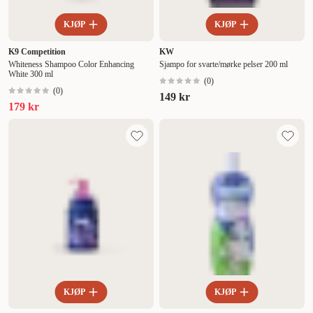
KJØP
KJØP
K9 Competition
KW
Whiteness Shampoo Color Enhancing
Sjampo for svarte/mørke pelser 200 ml
White 300 ml
(
0
)
(
0
)
149 kr
179 kr
KJØP
KJØP