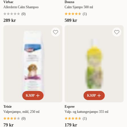
Virbac
Douxo
Allerderm Calm Shampoo
Calm Sjampo 500 ml
(
0
)
(
1
)
289 kr
509 kr
KJØP
KJØP
Trixie
Espree
Valpesjampo, mild, 250 ml
Valp- og kattungesjampo 355 ml
(
0
)
(
1
)
79 kr
179 kr