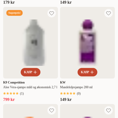
179 kr
149 kr
Superpris!
KJØP
KJØP
K9 Competition
KW
Aloe Vera-sjampo mild og økonomisk 2,7 l
Mandeloljesjampo 200 ml
(
1
)
(
0
)
799 kr
149 kr