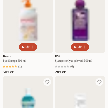
KJØP
KJØP
Douxo
KW
Pyo Sjampo 500 ml
Sjampo for lyse pelsverk 500 ml
(
1
)
(
0
)
509 kr
289 kr