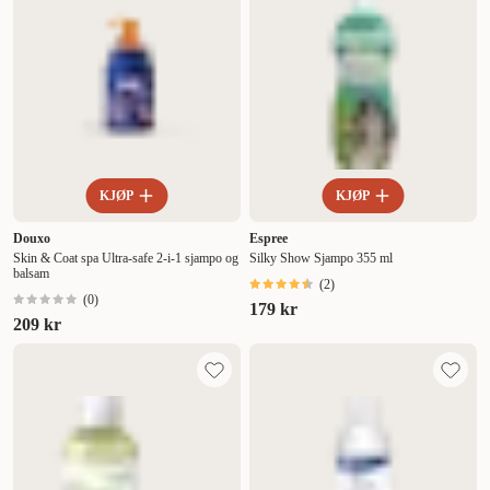
KJØP
KJØP
Douxo
Espree
Skin & Coat spa Ultra-safe 2-i-1 sjampo og
Silky Show Sjampo 355 ml
balsam
(
2
)
(
0
)
179 kr
209 kr