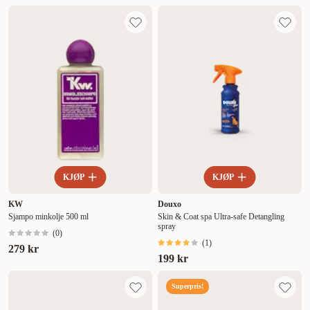
KJØP
KJØP
KW
Douxo
Sjampo minkolje 500 ml
Skin & Coat spa Ultra-safe Detangling
spray
(
0
)
(
1
)
279 kr
199 kr
Superpris!