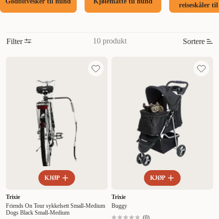
Godbitvesker til hund
Kjølematte til hund
reiseskåler ti
og komfortabelt under turen. Da ligger alt til rette for fine
opplevelser sammen i sommer.
10 produkt
Filter
Sortere
Mest relevant
Nytt
Høyest pris
Lavest pris
Tilbud
KJØP
KJØP
Trixie
Trixie
Friends On Tour sykkelsett Small-Medium
Buggy
Dogs Black Small-Medium
(
0
)