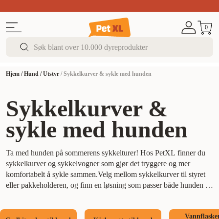
Sommer DEALS!
Opptil 70% rabatt
I butikk & på 
0
Hjem
/
Hund
/
Utstyr
/
Sykkelkurver & sykle med hunden
Sykkelkurver &
sykle med hunden
Ta med hunden på sommerens sykkelturer! Hos PetXL finner du
sykkelkurver og sykkelvogner som gjør det tryggere og mer
komfortabelt å sykle sammen.
Velg mellom sykkelkurver til styret
eller pakkeholderen, og finn en løsning som passer både hunden og
sykkelen din. For større hunder kan en sykkelvogn være et smart
alternativ med ekstra plass og stabilitet.
Husk å venne hunden
Vannflaske
gradvis til kurven eller vognen, og sørg alltid for at den sitter trygt