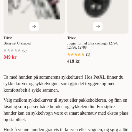
Trixie
Trixie
Biker-set U-shaped
Jogger forhjul til sykkelvogn 12794,
12796, 12798
(
0
)
(
1
)
849 kr
419 kr
Ta med hunden på sommerens sykkelturer! Hos PetXL finner du
sykkelkurver og sykkelvogner som gjør det tryggere og mer
komfortabelt å sykle sammen.
Velg mellom sykkelkurver til styret eller pakkeholderen, og finn en
løsning som passer både hunden og sykkelen din. For større
hunder kan en sykkelvogn være et smart alternativ med ekstra plass
og stabilitet.
Husk å venne hunden gradvis til kurven eller vognen, og sørg alltid