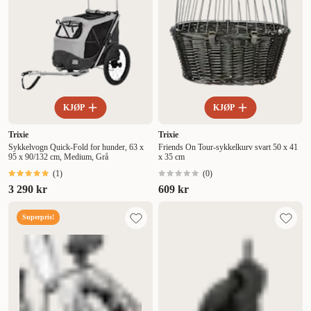
KJØP
KJØP
Trixie
Trixie
Sykkelvogn Quick-Fold for hunder, 63 x
Friends On Tour-sykkelkurv svart 50 x 41
95 x 90/132 cm, Medium, Grå
x 35 cm
(
1
)
(
0
)
3 290 kr
609 kr
Superpris!