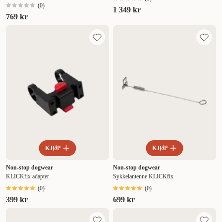
(
0
)
1 349 kr
769 kr
KJØP
KJØP
Non-stop dogwear
Non-stop dogwear
KLICKfix adapter
Sykkelantenne KLICKfix
(
0
)
(
0
)
399 kr
699 kr