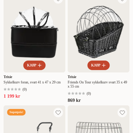
KJØP
KJØP
Trixie
Trixie
Sykkelkurv foran, svart 41 x 47 x 29 cm
Friends On Tour sykkelkurv svart 35 x 49
x 55 cm
(
0
)
(
0
)
1 199 kr
869 kr
Superpris!