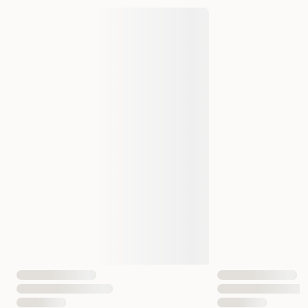
Produsentens artikkelnummer
HU 67755
Størrelse
16 cm
EAN nummer
4016739677556