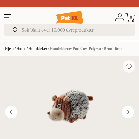
Sommer DEALS!
Opptil 70% rabatt
I butikk & på 
0
Hjem
/
Hund
/
Hundeleker
/
Hundeleketøy Pori Cow Polyester Brun 16cm