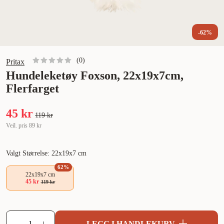
-62%
(
0
)
Pritax
Hundeleketøy Foxson, 22x19x7cm,
Flerfarget
45 kr
119 kr
Veil. pris
89 kr
Valgt Størrelse: 22x19x7 cm
62
%
22x19x7 cm
45 kr
119 kr
LEGG I HANDLEKURV