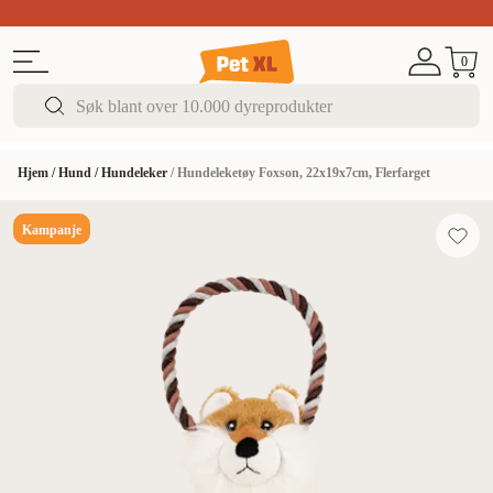
Sommer DEALS!
Opptil 70% rabatt
I butikk & på 
0
Hjem
/
Hund
/
Hundeleker
/
Hundeleketøy Foxson, 22x19x7cm, Flerfarget
Kampanje