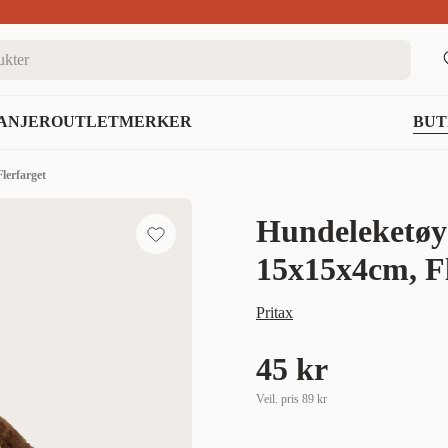
nett
ANJER
OUTLET
MERKER
BUT
lerfarget
Hundeleketøy
15x15x4cm, Fl
Pritax
45 kr
Veil. pris
89 kr