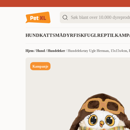
Sommer DEALS!
Opptil 70% rabatt
I butikk & på 
HUND
KATT
SMÅDYR
FISK
FUGL
REPTIL
KAMP
Hjem
/
Hund
/
Hundeleker
/
Hundeleketøy Ugle Herman, 15x15x4cm, F
Kampanje