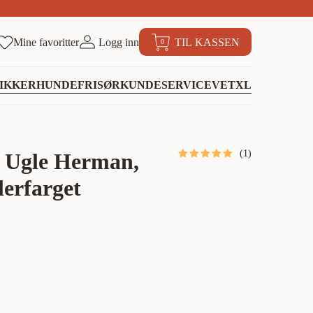
Mine favoritter
Logg inn
TIL KASSEN
0
IKKER
HUNDEFRISØR
KUNDESERVICE
VETXL
(
1
)
 Ugle Herman,
erfarget