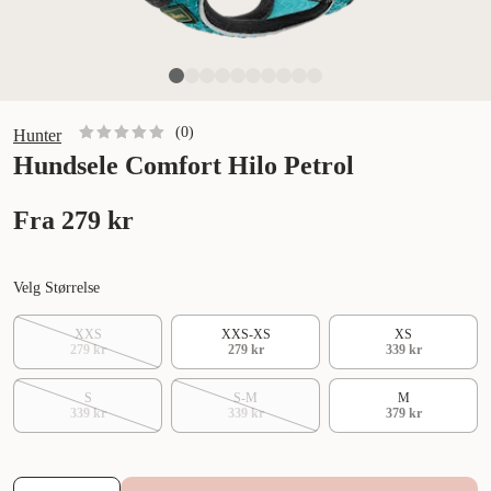
(
0
)
Hunter
Hundsele Comfort Hilo Petrol
Fra
279 kr
Velg Størrelse
XXS
XXS-XS
XS
279 kr
279 kr
339 kr
S
S-M
M
339 kr
339 kr
379 kr