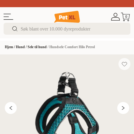
Sommer DEALS!
Opptil 70% rabatt
I butikk & på 
0
Hjem
/
Hund
/
Sele til hund
/
Hundsele Comfort Hilo Petrol