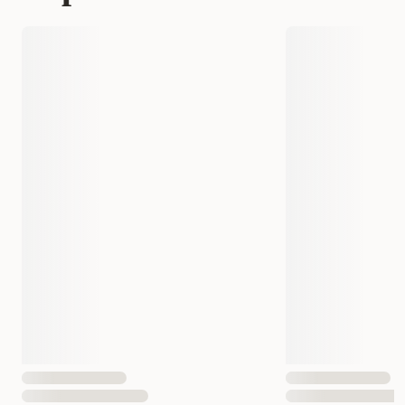
Produsentens artikkelnummer
HU 65520
Størrelse
S
EAN nummer
4016739655202
Hundens Størrelse
liten, Mellom