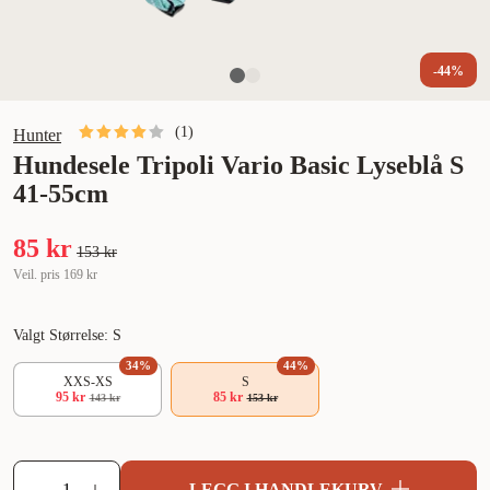
-44%
(
1
)
Hunter
Hundesele Tripoli Vario Basic Lyseblå S
41-55cm
85 kr
153 kr
Veil. pris
169 kr
Valgt Størrelse: S
34
%
44
%
XXS-XS
S
95 kr
85 kr
143 kr
153 kr
LEGG I HANDLEKURV