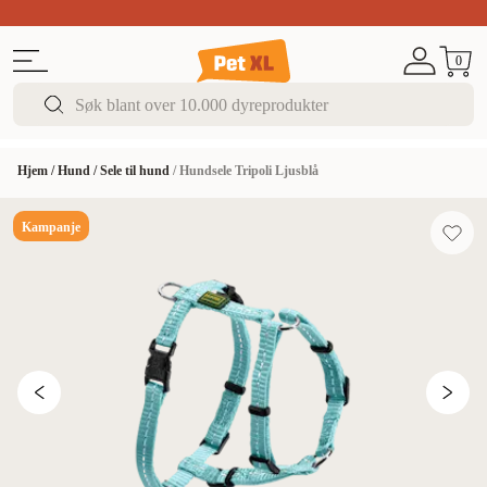
Sommer DEALS!
Opptil 70% rabatt
I butikk & på 
0
Hjem
/
Hund
/
Sele til hund
/
Hundsele Tripoli Ljusblå
Kampanje