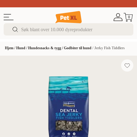
Sommer DEALS!
Opptil 70% rabatt
I butikk & på 
0
Hjem
/
Hund
/
Hundesnacks & tygg
/
Godbiter til hund
/
Jerky Fish Tiddlers