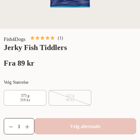
(
1
)
Fish4Dogs
Jerky Fish Tiddlers
Fra
89 kr
Velg Størrelse
575 g
115 g
319 kr
89 kr
Velg alternativ