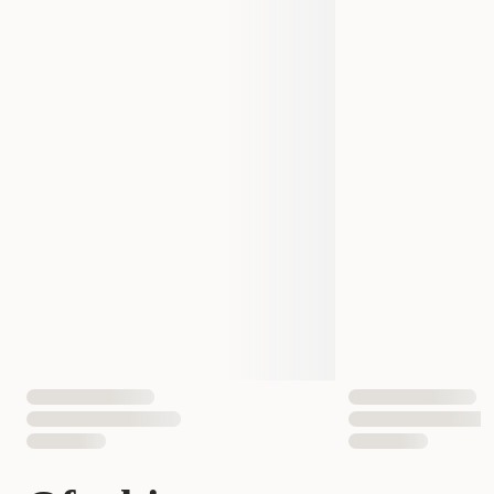
Produsentens artikkelnummer
300012155
300012188
Størrelse
575 g
115 g
EAN nummer
5056008824297
5056008811242