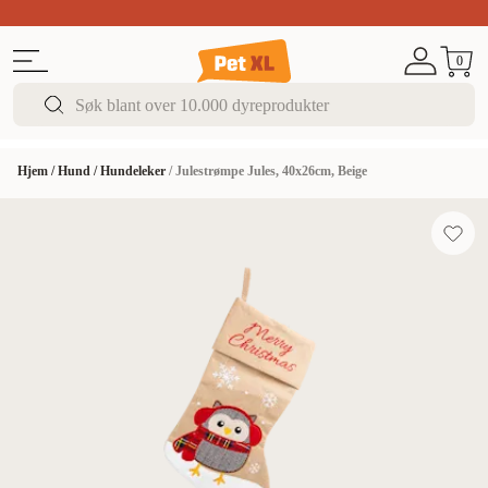
Sommer DEALS!
Opptil 70% rabatt
I butikk & på 
0
Hjem
/
Hund
/
Hundeleker
/
Julestrømpe Jules, 40x26cm, Beige