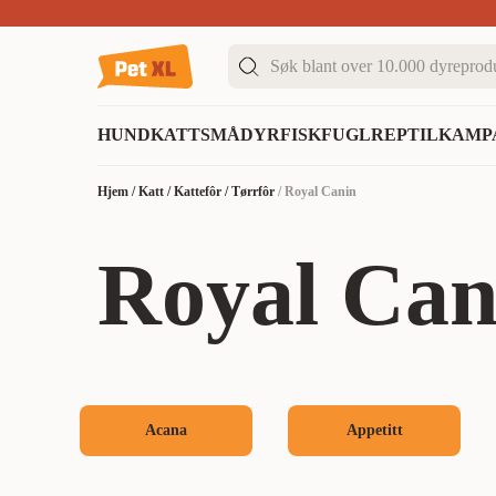
Sommer DEALS!
Opptil 70% rabatt
I butikk & på 
HUND
KATT
SMÅDYR
FISK
FUGL
REPTIL
KAMP
Hjem
/
Katt
/
Kattefôr
/
Tørrfôr
/
Royal Canin
Royal Can
Acana
Appetitt