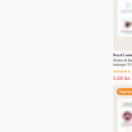
Royal Cani
Mother & Baby
kattunger 10
1 227 kr
Superpri