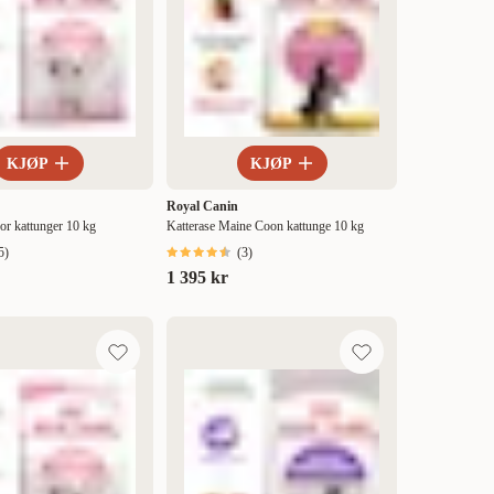
KJØP
KJØP
Royal Canin
for kattunger 10 kg
Katterase Maine Coon kattunge 10 kg
5
)
(
3
)
1 395 kr