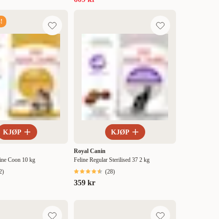
!
KJØP
KJØP
Royal Canin
ine Coon 10 kg
Feline Regular Sterilised 37 2 kg
2
)
(
28
)
359 kr