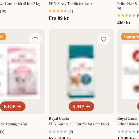
ve Care tørrfôr til katt 2 kg
FHN Fussy Tørrfôr for katter
Feline Hair & S
kg
(
18
)
(
1
)
(
Fra
89 kr
469 kr
s!
Superpris
KJØP
KJØP
n
Royal Canin
Royal Canin
r for kattunger 4 kg
FHN Ageing 11+ Tørrfôr for eldre katter
Feline Urinary 
(
5
)
(
0
)
(
Fra
109 kr
1 299 kr