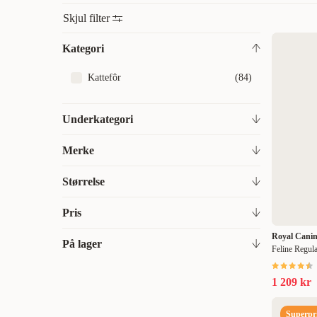
Skjul filter
Kategori
Kattefôr
(
84
)
Underkategori
Tørrfôr
(
84
)
Merke
Royal Canin
(
83
)
Størrelse
Royal Canin Veterinary Diets Cat
(
1
)
400 g
(
10
)
Pris
1,5 kg
(
4
)
Royal Cani
På lager
Feline Regula
89
89
2 kg
(
30
)
På lager
(
83
)
1 209 kr
3 kg
(
1
)
3,5 kg
(
5
)
Superpri