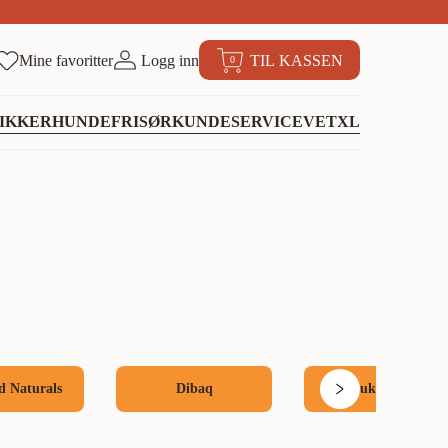
Mine favoritter
Logg inn
TIL KASSEN
0
IKKER
HUNDEFRISØR
KUNDESERVICE
VETXL
 Naturals
Dibaq
Eukanuba