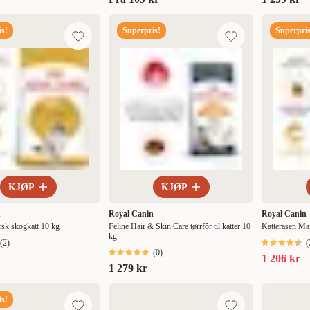
s!
Superpris!
Superpris
KJØP
KJØP
n
Royal Canin
Royal Canin
rsk skogkatt 10 kg
Feline Hair & Skin Care tørrfôr til katter 10
Katterasen Ma
kg
(
2
)
(
(
0
)
1 206 kr
1 279 kr
s!