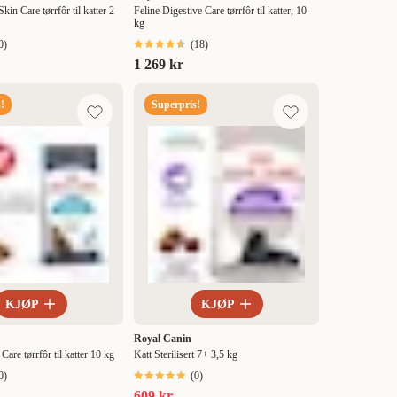
kin Care tørrfôr til katter 2
Feline Digestive Care tørrfôr til katter, 10
kg
0
)
(
18
)
1 269 kr
!
Superpris!
KJØP
KJØP
Royal Canin
Care tørrfôr til katter 10 kg
Katt Sterilisert 7+ 3,5 kg
0
)
(
0
)
609 kr