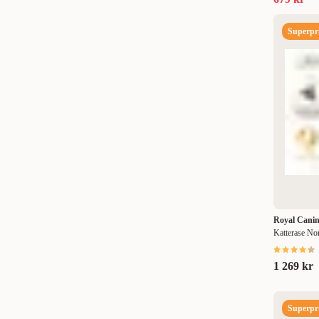
Superpri
Royal Cani
Katterase No
1 269 kr
Superpri