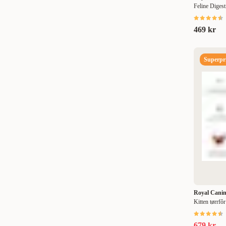
Feline Digesti
469 kr
Superpri
Royal Cani
Kitten tørrfô
679 kr