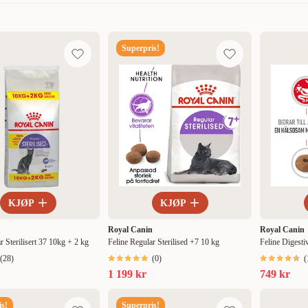
Mest relevant
Superpris!
Nytt
Høyest pris
Lavest pris
Tilbud
KJØP
KJØP
n
Royal Canin
Royal Canin
r Sterilisert 37 10kg + 2 kg
Feline Regular Sterilised +7 10 kg
Feline Digestiv
(
28
)
(
0
)
(
1 199 kr
749 kr
s!
Superpris!