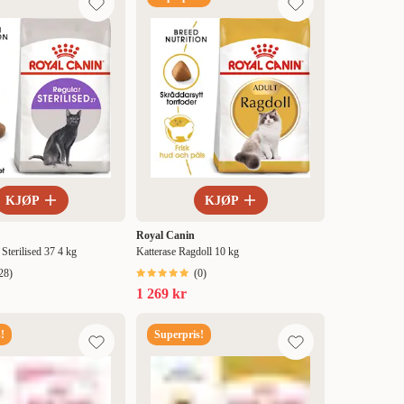
KJØP
KJØP
Royal Canin
 Sterilised 37 4 kg
Katterase Ragdoll 10 kg
28
)
(
0
)
1 269 kr
!
Superpris!