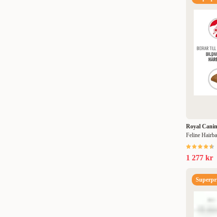
4 kg
(
19
)
8 kg
(
2
)
10 kg
(
23
)
10 kg + 2 kg
(
1
)
Royal Cani
Feline Hairbal
1 277 kr
Superpri