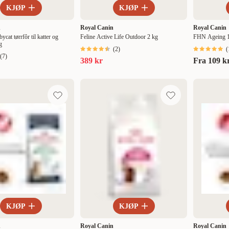
KJØP
KJØP
n
Royal Canin
Royal Canin
cat tørrfôr til katter og
Feline Active Life Outdoor 2 kg
FHN Ageing 15+
g
(
2
)
(
(
7
)
389 kr
Fra
109 k
KJØP
KJØP
n
Royal Canin
Royal Canin