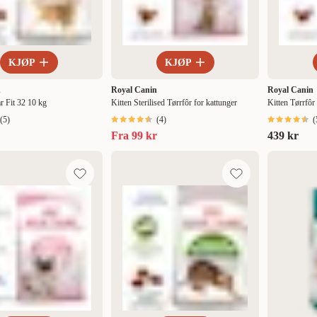
KJØP
KJØP
n
Royal Canin
Royal Canin
r Fit 32 10 kg
Kitten Sterilised Tørrfôr for kattunger
Kitten Tørrfôr
(
5
)
(
4
)
(
Fra
99 kr
439 kr