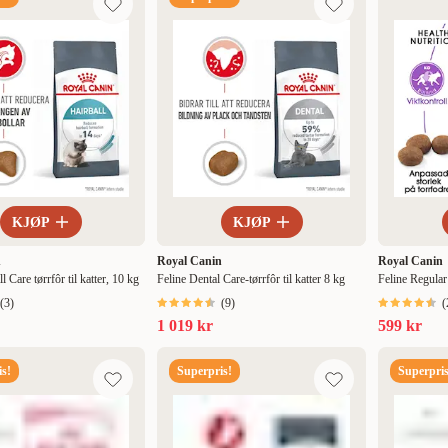
KJØP
KJØP
n
Royal Canin
Royal Canin
l Care tørrfôr til katter, 10 kg
Feline Dental Care-tørrfôr til katter 8 kg
Feline Regular
(
3
)
(
9
)
(
1 019 kr
599 kr
s!
Superpris!
Superpris