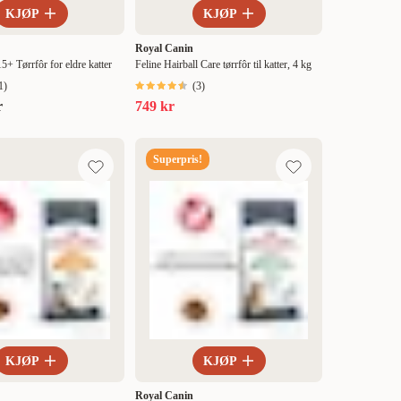
KJØP
KJØP
Royal Canin
 Tørrfôr for eldre katter
Feline Hairball Care tørrfôr til katter, 4 kg
1
)
(
3
)
r
749 kr
Superpris!
KJØP
KJØP
Royal Canin