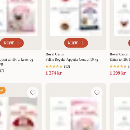
KJØP
KJØP
n
Royal Canin
Royal Canin
cat tørrfôr til katter og
Feline Regular Appetite Control 10 kg
Kitten tørrfôr 
 kg
(
13
)
(
(
7
)
1 274 kr
1 299 kr
s!