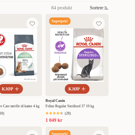
84 produkt
Sortere
Superpris!
KJØP
KJØP
Royal Canin
e Care tørrfôr til katter 4 kg
Feline Regular Sterilised 37 10 kg
18
)
(
28
)
1 049 kr
Superpris!