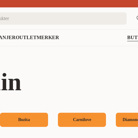
nett
ANJER
OUTLET
MERKER
BUT
in
Bozita
Carnilove
Diamond