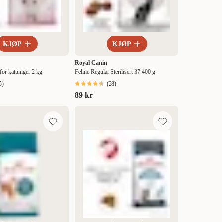
KJØP
KJØP
Royal Canin
 for kattunger 2 kg
Feline Regular Sterilisert 37 400 g
5
)
(
28
)
89 kr