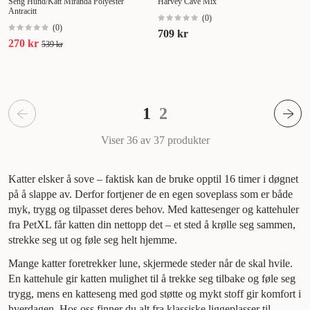
Seng Hund/Katt Miranda Polyester
Harvey Cave Mix
Antracitt
(
0
)
(
0
)
709 kr
270 kr
539 kr
1
2
Viser 36 av 37
produkter
Katter elsker å sove – faktisk kan de bruke opptil 16 timer i døgnet
på å slappe av. Derfor fortjener de en egen soveplass som er både
myk, trygg og tilpasset deres behov. Med kattesenger og kattehuler
fra PetXL får katten din nettopp det – et sted å krølle seg sammen,
strekke seg ut og føle seg helt hjemme.
Mange katter foretrekker lune, skjermede steder når de skal hvile.
En kattehule gir katten mulighet til å trekke seg tilbake og føle seg
trygg, mens en katteseng med god støtte og mykt stoff gir komfort i
hverdagen. Hos oss finner du alt fra klassiske liggeplasser til