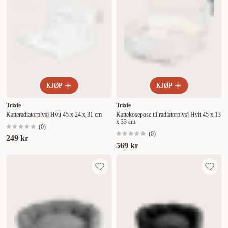
KJØP
KJØP
Trixie
Trixie
Katteradiatorplysj Hvit 45 x 24 x 31 cm
Kattekosepose til radiatorplysj Hvit 45 x 13
x 33 cm
(
0
)
(
0
)
249 kr
569 kr