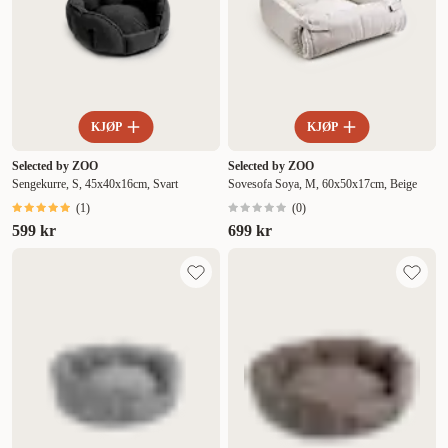
KJØP
KJØP
Selected by ZOO
Selected by ZOO
Sengekurre, S, 45x40x16cm, Svart
Sovesofa Soya, M, 60x50x17cm, Beige
(
1
)
(
0
)
599 kr
699 kr