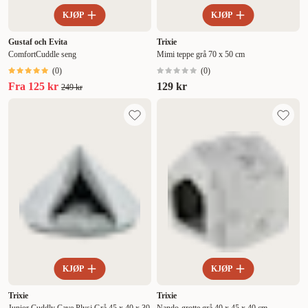
KJØP
KJØP
Gustaf och Evita
Trixie
ComfortCuddle seng
Mimi teppe grå 70 x 50 cm
(
0
)
(
0
)
Fra
125 kr
129 kr
249 kr
KJØP
KJØP
Trixie
Trixie