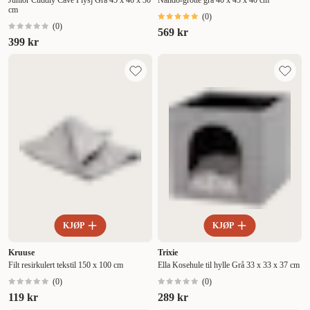
Junior Cuddly Cave Plysj Grå 45 x 40 x 30
Nando-grotte grå 40 x 45 x 40 cm
cm
(
0
)
(
0
)
569 kr
399 kr
KJØP
KJØP
Kruuse
Trixie
Filt resirkulert tekstil 150 x 100 cm
Ella Kosehule til hylle Grå 33 x 33 x 37 cm
(
0
)
(
0
)
119 kr
289 kr