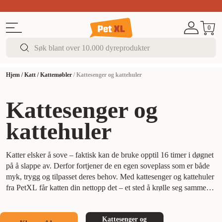
Sommer DEALS!
Opptil 70% rabatt
I butikk & på 
0
Hjem
/
Katt
/
Kattemøbler
/
Kattesenger og kattehuler
Kattesenger og
kattehuler
Katter elsker å sove – faktisk kan de bruke opptil 16 timer i døgnet
på å slappe av. Derfor fortjener de en egen soveplass som er både
myk, trygg og tilpasset deres behov. Med kattesenger og kattehuler
fra PetXL får katten din nettopp det – et sted å krølle seg sammen,
strekke seg ut og føle seg helt hjemme.
Mange katter foretrekker
lune, skjermede steder når de skal hvile. En kattehule gir katten
Kattesenger og
mulighet til å trekke seg tilbake og føle seg trygg, mens en