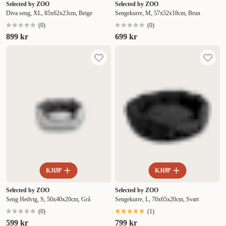
Selected by ZOO
Selected by ZOO
Diva seng, XL, 85x62x23cm, Beige
Sengekurre, M, 57x52x18cm, Brun
(
0
)
(
0
)
899 kr
699 kr
KJØP
KJØP
Selected by ZOO
Selected by ZOO
Seng Hedvig, S, 50x40x20cm, Grå
Sengekurre, L, 70x65x20cm, Svart
(
0
)
(
1
)
599 kr
799 kr