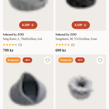
KJØP
KJØP
Selected by ZOO
Selected by ZOO
Seng Kurre, L, 70x65x20cm, Grå
Sengekurre, M, 57x52x18cm, Svart
(
1
)
(
1
)
799 kr
699 kr
Kampanje
-48%
Kampanje
-50%