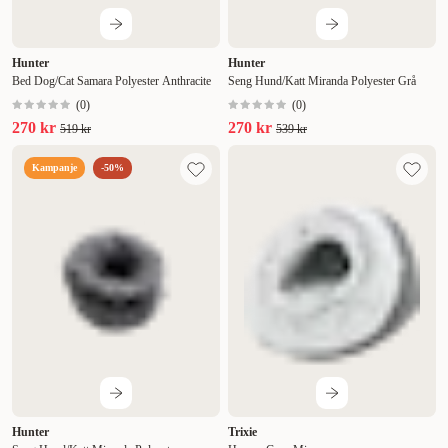
Hunter
Hunter
Bed Dog/Cat Samara Polyester Anthracite
Seng Hund/Katt Miranda Polyester Grå
(
0
)
(
0
)
270 kr
270 kr
519 kr
539 kr
Kampanje
-50%
Hunter
Trixie