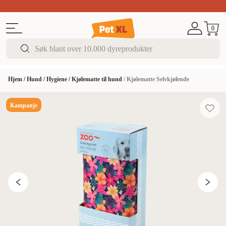
Sommer DEALS!
Opptil 70% rabatt
I butikk & på 
0
Hjem
/
Hund
/
Hygiene
/
Kjølematte til hund
/
Kjølematte Selvkjølende
Kampanje