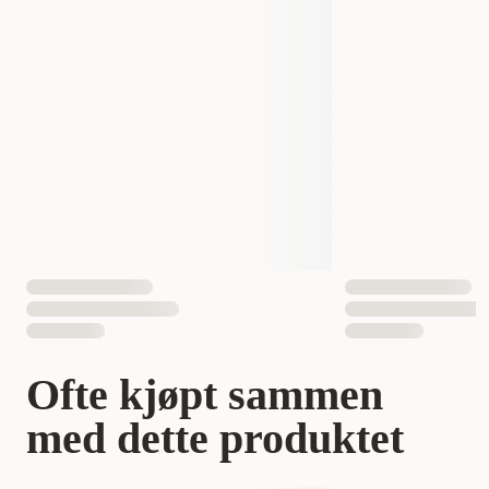
Produsentens artikkelnummer
20038
20039
Størrelse
50 x 40 cm
90 x 50 cm
EAN nummer
7332629200381
7332629200398
Ofte kjøpt sammen
med dette produktet