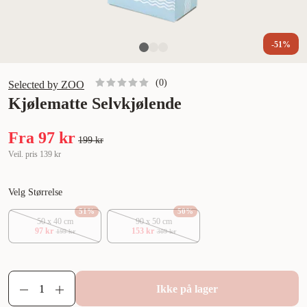
-51%
(
0
)
Selected by ZOO
Kjølematte Selvkjølende
Fra
97 kr
199 kr
Veil. pris
139 kr
Velg Størrelse
51
%
50
%
50 x 40 cm
90 x 50 cm
97 kr
153 kr
199 kr
309 kr
Ikke på lager