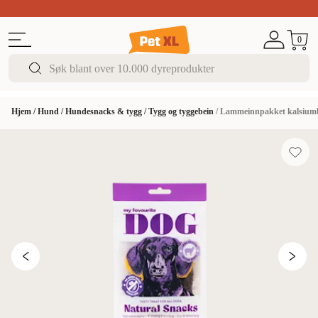
Sommer DEALS!
Opptil 70% rabatt
I butikk & på 
0
Hjem
/
Hund
/
Hundesnacks & tygg
/
Tygg og tyggebein
/
Lammeinnpakket kalsium