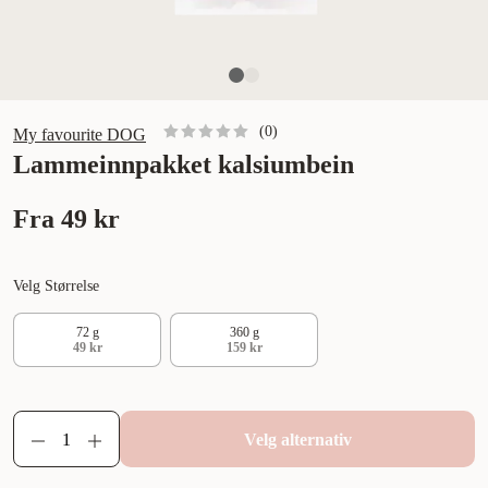
(
0
)
My favourite DOG
Lammeinnpakket kalsiumbein
Fra
49 kr
Velg Størrelse
72 g
360 g
49 kr
159 kr
Velg alternativ