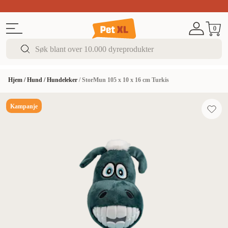
Sommer DEALS!
Opptil 70% rabatt
I butikk & på 
0
Hjem
/
Hund
/
Hundeleker
/
StorMun 105 x 10 x 16 cm Turkis
Kampanje