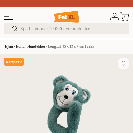
Sommer DEALS!
Opptil 70% rabatt
I butikk & på 
0
Hjem
/
Hund
/
Hundeleker
/
LongTail 45 x 13 x 7 cm Turkis
Kampanje