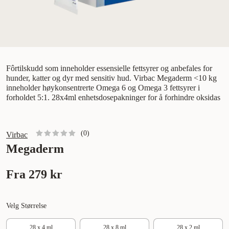
Fôrtilskudd som inneholder essensielle fettsyrer og anbefales for
hunder, katter og dyr med sensitiv hud. Virbac Megaderm <10 kg
inneholder høykonsentrerte Omega 6 og Omega 3 fettsyrer i
forholdet 5:1. 28x4ml enhetsdosepakninger for å forhindre oksidas
(
0
)
Virbac
Megaderm
Fra
279 kr
Velg Størrelse
28 x 4 ml
28 x 8 ml
28 x 2 ml