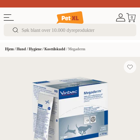
Sommer DEALS!
Opptil 70% rabatt
I butikk & på 
0
Hjem
/
Hund
/
Hygiene
/
Kosttilskudd
/
Megaderm