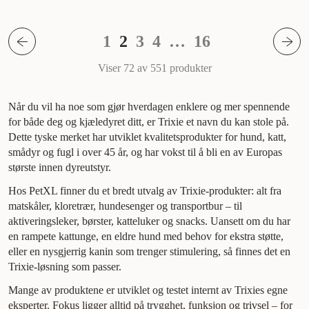
1
2
3
4
…
16
Viser 72 av 551
produkter
Når du vil ha noe som gjør hverdagen enklere og mer spennende
for både deg og kjæledyret ditt, er Trixie et navn du kan stole på.
Dette tyske merket har utviklet kvalitetsprodukter for hund, katt,
smådyr og fugl i over 45 år, og har vokst til å bli en av Europas
største innen dyreutstyr.
Hos PetXL finner du et bredt utvalg av Trixie-produkter: alt fra
matskåler, kloretrær, hundesenger og transportbur – til
aktiveringsleker, børster, katteluker og snacks. Uansett om du har
en rampete kattunge, en eldre hund med behov for ekstra støtte,
eller en nysgjerrig kanin som trenger stimulering, så finnes det en
Trixie-løsning som passer.
Mange av produktene er utviklet og testet internt av Trixies egne
eksperter. Fokus ligger alltid på trygghet, funksjon og trivsel – for