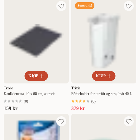
Superpris!
KJØP
KJØP
Trixie
Trixie
Kattlådematta, 40 x 60 cm, antracit
Fôrbeholder for tørrfôr og strø, hvit 40 L
(
0
)
(
0
)
159 kr
379 kr