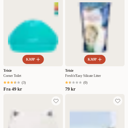
KJØP
KJØP
Trixie
Trixie
Corner Toilet
Fresh'n'Easy Silicate Litter
(
3
)
(
0
)
Fra
49 kr
79 kr