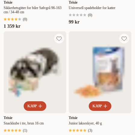
Trixie
Trixie
Sikkerhetsgitter for biler Sølvgrå 96-163
Universell spadeholder for katter
cm / 34-48 cm
(
0
)
(
0
)
99 kr
1 359 kr
KJØP
KJØP
Trixie
Trixie
Snackkube i tre, brun 16 cm
Junior lakseskyer, 40 g
(
1
)
(
3
)