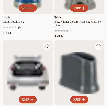
KJØP
KJØP
Trixie
Trixie
Catnip i burk, 30 g
Baggy Twist Closure Treat Bag Mix 11 x
14 cm
(
0
)
(
0
)
70 kr
129 kr
KJØP
KJØP