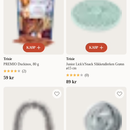
KJØP
KJØP
Trixie
Trixie
PREMIO Duckinos, 80 g
Junior Lick'n'Snack Slikketallerken Grønn
ø15 cm
(
2
)
(
0
)
59 kr
89 kr