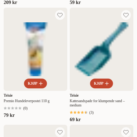
209 kr
59 kr
KJØP
KJØP
Trixie
Trixie
Premio Hundeleverpostei 110 g
Kattesandspade for klumpende sand –
medium
(
0
)
(
3
)
79 kr
69 kr