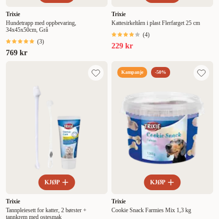
Trixie
Trixie
Hundetrapp med oppbevaring,
Kattesirkeltårn i plast Flerfarget 25 cm
34x45x50cm, Grå
(
4
)
(
3
)
229 kr
769 kr
Kampanje
-50%
KJØP
KJØP
Trixie
Trixie
Tannpleiesett for katter, 2 børster +
Cookie Snack Farmies Mix 1,3 kg
tannkrem med ostesmak