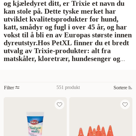
og kjæledyret ditt, er Trixie et navn du
kan stole på. Dette tyske merket har
utviklet kvalitetsprodukter for hund,
katt, smådyr og fugl i over 45 år, og har
vokst til å bli en av Europas største innen
dyreutstyr.
Hos PetXL finner du et bredt
utvalg av Trixie-produkter: alt fra
matskåler, kloretrær, hundesenger og
transportbur – til aktiveringsleker,
børster, katteluker og snacks. Uansett om
du har en rampete kattunge, en eldre
551 produkt
Filter
Sortere
hund med behov for ekstra støtte, eller
en nysgjerrig kanin som trenger
Mest relevant
stimulering, så finnes det en Trixie-
Nytt
løsning som passer.
Mange av produktene
er utviklet og testet internt av Trixies
Høyest pris
egne eksperter. Fokus ligger alltid på
Lavest pris