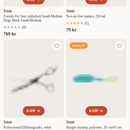
Trixie
Trixie
Friends On Tour sykkelsett Small-Medium
Two-in-One sjampo, 250 ml
Dogs Black Small-Medium
(
1
)
(
0
)
79 kr
769 kr
Superpris!
KJØP
KJØP
Trixie
Trixie
Professional Effileringssaks, enkel
Bungee dummy, polyester, 20 cm/47 cm