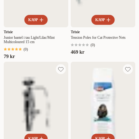
KJØP
KJØP
Trixie
Trixie
Junior hantel i tau Light/Lilac/Mint
Tension Poles for Cat Protective Nets
Multicoloured 15 cm
(
0
)
(
0
)
469 kr
79 kr
KJØP
KJØP