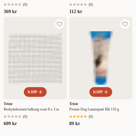
(
0
)
(
0
)
369 kr
112 kr
KJØP
KJØP
Trixie
Trixie
Beskyttelsesnett balkong svart 8 x 3 m
Premio Dog Lammepaté Blå 110 g
(
0
)
(
0
)
609 kr
89 kr