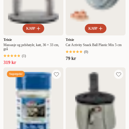
KJØP
KJØP
Trixie
Trixie
Massasje og pelsbøyle, katt, 36 × 33 cm,
Cat Activity Snack Ball Plastic Mix 5 cm
grå
(
0
)
(
1
)
79 kr
319 kr
Superpris!