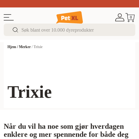
Sommer DEALS!
Opptil 70% rabatt
I butikk & på 
0
Hjem
/
Merker
/
Trixie
Trixie
Når du vil ha noe som gjør hverdagen
enklere og mer spennende for både deg