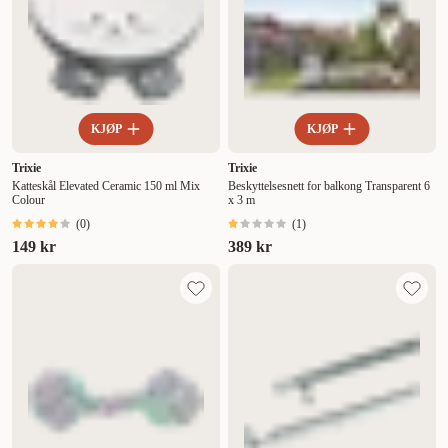
KJØP
KJØP
Trixie
Trixie
Katteskål Elevated Ceramic 150 ml Mix
Beskyttelsesnett for balkong Transparent 6
Colour
x 3 m
(
0
)
(
1
)
149 kr
389 kr