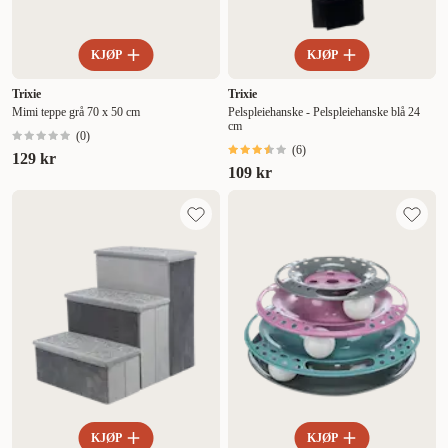
KJØP
KJØP
Trixie
Trixie
Mimi teppe grå 70 x 50 cm
Pelspleiehanske - Pelspleiehanske blå 24
cm
(
0
)
(
6
)
129 kr
109 kr
KJØP
KJØP