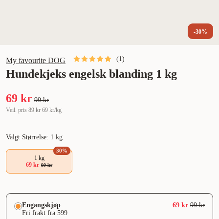
-30%
(
1
)
My favourite DOG
Hundekjeks engelsk blanding 1 kg
69 kr
99 kr
Veil. pris
89 kr
69 kr/kg
Valgt Størrelse: 1 kg
30
%
1 kg
69 kr
99 kr
Engangskjøp
69 kr
99 kr
Fri frakt fra 599