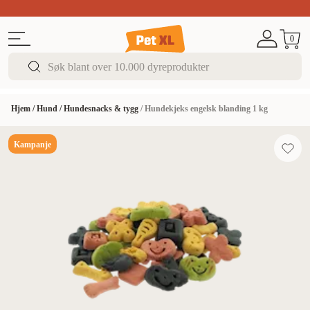
Sommer DEALS!
Opptil 70% rabatt
I butikk & på 
0
Hjem
/
Hund
/
Hundesnacks & tygg
/
Hundekjeks engelsk blanding 1 kg
Kampanje