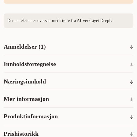
Denne teksten er oversatt med støtte fra AI-verktøyet DeepL.
Anmeldelser (1)
Innholdsfortegnelse
Korn, ulike sukkerarter, oljer og fett, mineraler
Næringsinnhold
Analytiske bestanddeler
Mer informasjon
Råprotein: 8 % - Råfett: 6 % - Råaske: 1 % - Råfiber: 1 % -
Förvaringsinformation
Råfiber: 1
Produktinformasjon
Oppbevares tørt og kjølig i en lukket krukke eller pose.
Artikkelnummer
300011622
Prishistorikk