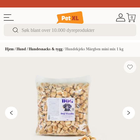
Sommer DEALS!
Opptil 70% rabatt
I butikk & på 
0
Hjem
/
Hund
/
Hundesnacks & tygg
/
Hundekjeks Märgben mini mix 1 kg