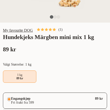
(
1
)
My favourite DOG
Hundekjeks Märgben mini mix 1 kg
89 kr
Valgt Størrelse: 1 kg
1 kg
89 kr
Engangskjøp
89 kr
Fri frakt fra 599