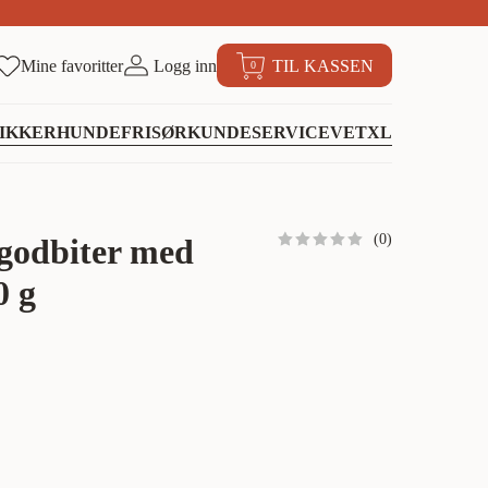
Mine favoritter
Logg inn
TIL KASSEN
0
IKKER
HUNDEFRISØR
KUNDESERVICE
VETXL
(
0
)
godbiter med
0 g