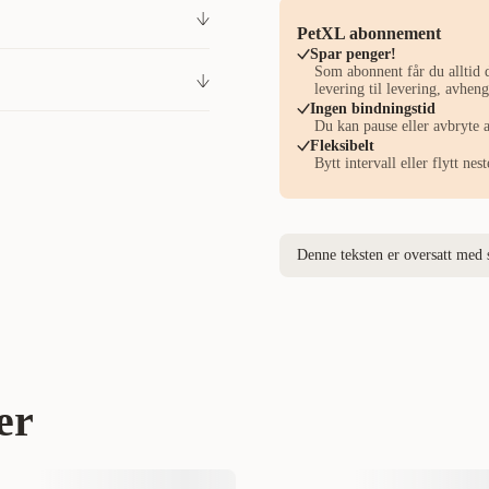
PetXL abonnement
Spar penger!
Som abonnent får du alltid d
300011624
levering til levering, avhe
Ingen bindningstid
Du kan pause eller avbryte 
r 59 kr
iter til hund
Hund
Valp
Fleksibelt
Bytt intervall eller flytt ne
My favourite DOG
Denne teksten er oversatt med 
1603200
200g
7350144453389
er