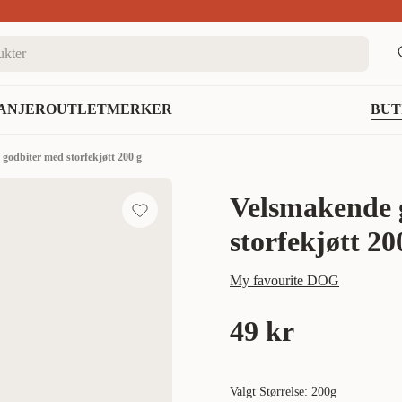
nett
ANJER
OUTLET
MERKER
BUT
godbiter med storfekjøtt 200 g
Velsmakende 
storfekjøtt 20
My favourite DOG
49 kr
Valgt Størrelse: 200g