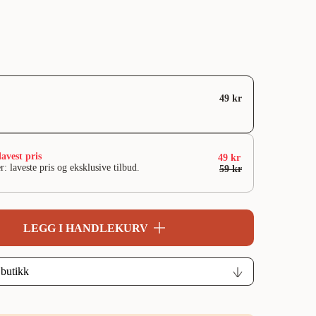
49 kr
lavest pris
49 kr
r: laveste pris og eksklusive tilbud.
59 kr
LEGG I HANDLEKURV