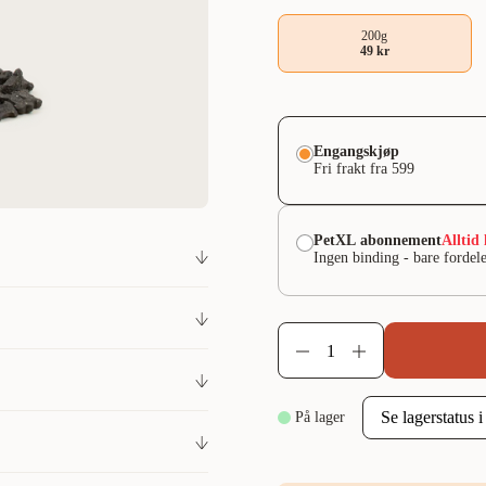
200g
49 kr
Engangskjøp
Fri frakt fra 599
PetXL abonnement
Alltid 
Ingen binding - bare fordele
(min. 10 % storfekjøtt),
På lager
 % - Vann: 15