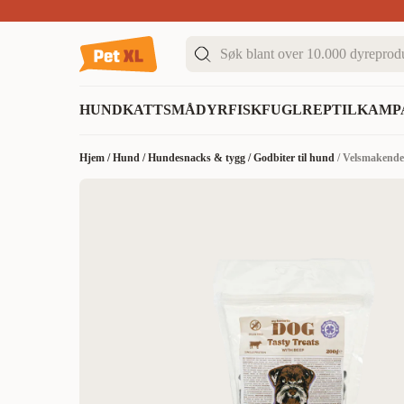
Sommer DEALS!
Opptil 70% rabatt
I butikk & på 
HUND
KATT
SMÅDYR
FISK
FUGL
REPTIL
KAMP
Hjem
/
Hund
/
Hundesnacks & tygg
/
Godbiter til hund
/
Velsmakende 