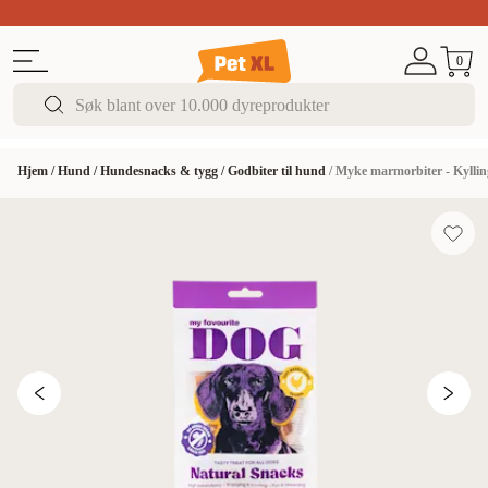
Sommer DEALS!
Opptil 70% rabatt
I butikk & på 
0
Hjem
/
Hund
/
Hundesnacks & tygg
/
Godbiter til hund
/
Myke marmorbiter - Kyllin