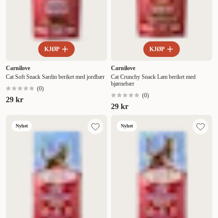
KJØP
KJØP
Carnilove
Carnilove
Cat Soft Snack Sardin beriket med jordbær
Cat Crunchy Snack Lam beriket med
bjørnebær
(
0
)
(
0
)
29 kr
29 kr
Nyhet
Nyhet