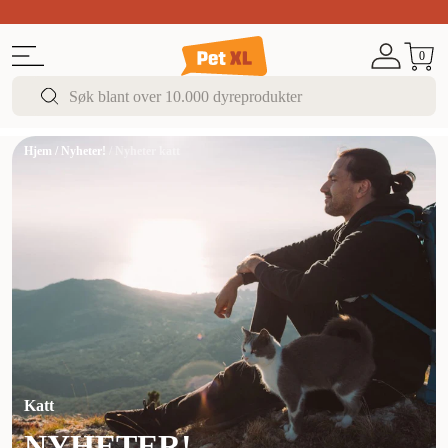
Sommer DEALS!
Opptil 70% rabatt
I butikk & på 
0
Hjem
/
Nyheter!
/
Nyheter katt
Katt
NYHETER!