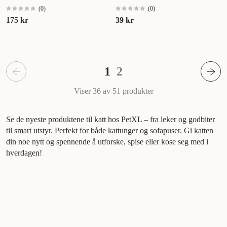
(
0
)
(
0
)
175 kr
39 kr
1
2
Viser 36 av 51
produkter
Se de nyeste produktene til katt hos PetXL – fra leker og godbiter
til smart utstyr. Perfekt for både kattunger og sofapuser. Gi katten
din noe nytt og spennende å utforske, spise eller kose seg med i
hverdagen!