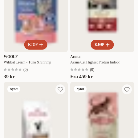
KJØP
KJØP
WOOLF
Acana
Wildcat Cream - Tuna & Shrimp
Acana Cat Highest Protein Indoor
(
0
)
(
0
)
39 kr
Fra
459 kr
Nyhet
Nyhet