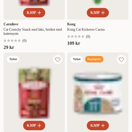
KJØP
KJØP
Carnilove
Kong
Cat Crunchy Snack med laks, beriket med
Kong Cat Kickeroo Cactus
kattemynte
(
0
)
(
0
)
109 kr
29 kr
Nyhet
Nyhet
Superpris!
KJØP
KJØP