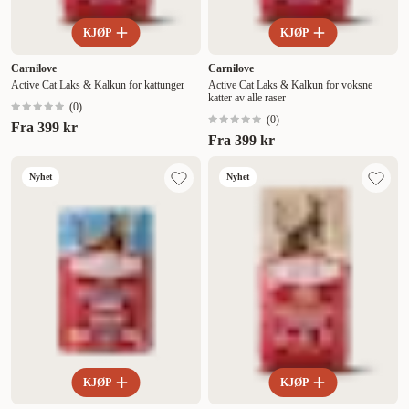
KJØP
KJØP
Carnilove
Carnilove
Active Cat Laks & Kalkun for kattunger
Active Cat Laks & Kalkun for voksne
katter av alle raser
(
0
)
(
0
)
Fra
399 kr
Fra
399 kr
Nyhet
Nyhet
KJØP
KJØP