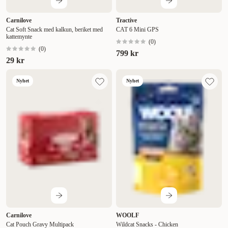
Carnilove
Tractive
Cat Soft Snack med kalkun, beriket med
CAT 6 Mini GPS
kattemynte
(
0
)
(
0
)
799 kr
29 kr
Nyhet
Nyhet
Carnilove
WOOLF
Cat Pouch Gravy Multipack
Wildcat Snacks - Chicken