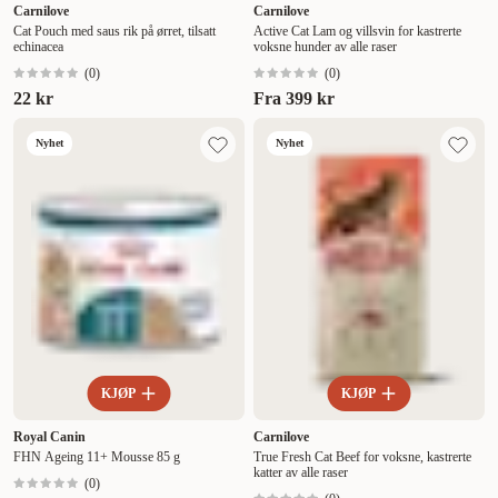
Carnilove
Carnilove
Cat Pouch med saus rik på ørret, tilsatt
Active Cat Lam og villsvin for kastrerte
echinacea
voksne hunder av alle raser
(
0
)
(
0
)
22 kr
Fra
399 kr
Nyhet
Nyhet
KJØP
KJØP
Royal Canin
Carnilove
FHN Ageing 11+ Mousse 85 g
True Fresh Cat Beef for voksne, kastrerte
katter av alle raser
(
0
)