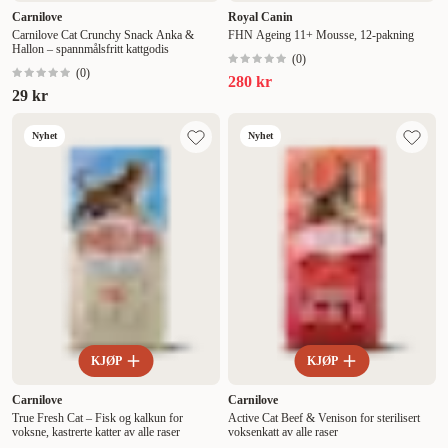
Carnilove
Royal Canin
Carnilove Cat Crunchy Snack Anka &
FHN Ageing 11+ Mousse, 12-pakning
Hallon – spannmålsfritt kattgodis
(
0
)
(
0
)
280 kr
29 kr
Nyhet
Nyhet
KJØP
KJØP
Carnilove
Carnilove
True Fresh Cat – Fisk og kalkun for
Active Cat Beef & Venison for sterilisert
voksne, kastrerte katter av alle raser
voksenkatt av alle raser