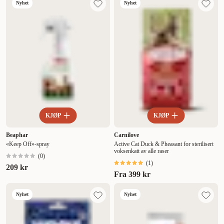
Nyhet
Nyhet
KJØP
KJØP
Beaphar
Carnilove
«Keep Off»-spray
Active Cat Duck & Pheasant for sterilisert
voksenkatt av alle raser
(
0
)
(
1
)
209 kr
Fra
399 kr
Nyhet
Nyhet