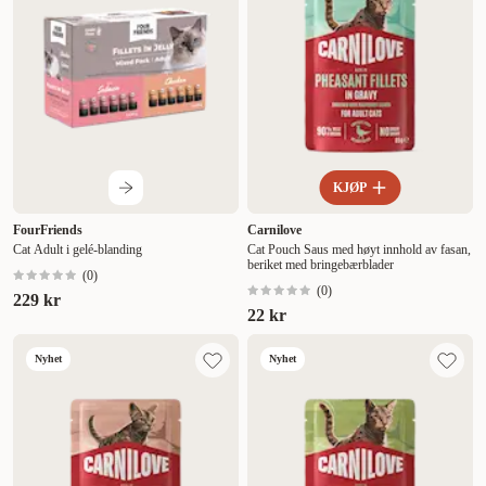
Høyest pris
Lavest pris
Tilbud
KJØP
FourFriends
Carnilove
Cat Adult i gelé-blanding
Cat Pouch Saus med høyt innhold av fasan,
beriket med bringebærblader
(
0
)
(
0
)
229 kr
22 kr
Nyhet
Nyhet