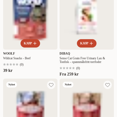
KJØP
KJØP
WOOLF
DIBAQ
Wildcat Snacks - Beef
Sense Cat Grain Free Urinary Lax &
Tonfisk – spannmålsfritt torrfoder
(
0
)
(
0
)
39 kr
Fra
259 kr
Nyhet
Nyhet