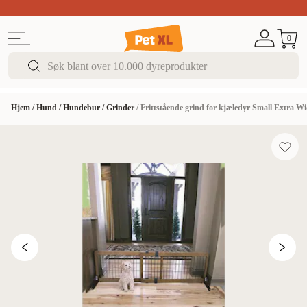
Sommer DEALS!
Opptil 70% rabatt
I butikk & på 
0
Hjem
/
Hund
/
Hundebur
/
Grinder
/
Frittstående grind for kjæledyr Small Extra W