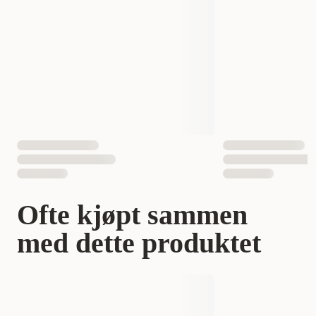
Måle
51x102-178 cm
Vekt
6000 gram
Antall i pakken
1 st
EAN nummer
891618001257
Ofte kjøpt sammen
med dette produktet