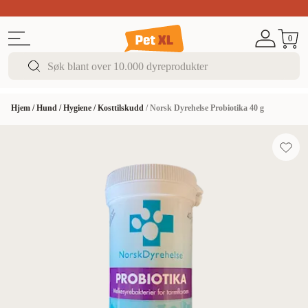
Sommer DEALS!
Opptil 70% rabatt
I butikk & på 
0
Hjem
/
Hund
/
Hygiene
/
Kosttilskudd
/
Norsk Dyrehelse Probiotika 40 g