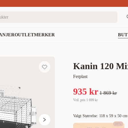
nett
ANJER
OUTLET
MERKER
BUT
Kanin 120 Mix
Ferplast
935 kr
1 869 kr
Veil. pris
1 699 kr
Valgt Størrelse: 118 x 59 x 50 cm
50
%