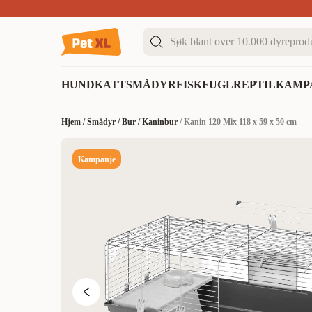
Sommer DEALS!
Opptil 70% rabatt
I butikk & på 
HUND
KATT
SMÅDYR
FISK
FUGL
REPTIL
KAMP
Hjem
/
Smådyr
/
Bur
/
Kaninbur
/
Kanin 120 Mix 118 x 59 x 50 cm
Kampanje