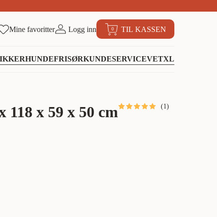
Mine favoritter
Logg inn
TIL KASSEN
0
IKKER
HUNDEFRISØR
KUNDESERVICE
VETXL
(
1
)
 118 x 59 x 50 cm