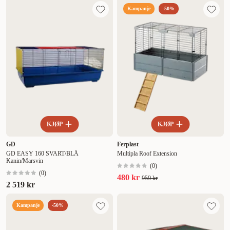
Kampanje
-50%
KJØP
KJØP
GD
Ferplast
GD EASY 160 SVART/BLÅ
Multipla Roof Extension
Kanin/Marsvin
(
0
)
(
0
)
480 kr
959 kr
2 519 kr
Kampanje
-50%