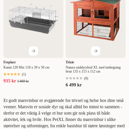
Ferplast
Trixie
Kanin 120 Mix 118 x 59 x 50 cm
Natura smådyrsbod XL med innhegning
brun 135 x 115 x 112 cm
(
1
)
(
0
)
935 kr
1 869 kr
6 499 kr
Et godt marsvinbur er avgjørende for trivsel og helse hos dine små
venner. Marsvin er sosiale dyr og skal alltid bo minst to sammen -
derfor er det viktig å velge et bur som gir nok plass til både
aktivitet, lek og hvile. Hos PetXL finner du marsvinbur i ulike
størrelser og utforminger, fra enkle basisbur til større løsninger med