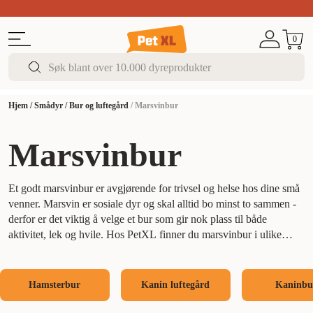
Sommer DEALS!
Opptil 70% rabatt
I butikk & på 
0
Hjem
/
Smådyr
/
Bur og luftegård
/
Marsvinbur
Marsvinbur
Et godt marsvinbur er avgjørende for trivsel og helse hos dine små
venner. Marsvin er sosiale dyr og skal alltid bo minst to sammen -
derfor er det viktig å velge et bur som gir nok plass til både
aktivitet, lek og hvile. Hos PetXL finner du marsvinbur i ulike
størrelser og utforminger, fra enkle basisbur til større løsninger med
flere etasjer.
Burene er designet med sikkerhet og komfort i fokus,
og de fleste modellene har praktiske detaljer som avtakbare
Hamsterbur
Kanin luftegård
Kaninbu
bunnskuffer for enkel rengjøring. Du kan enkelt tilpasse
innredningen med tunneler, hus, matskåler, vannflasker og leker for