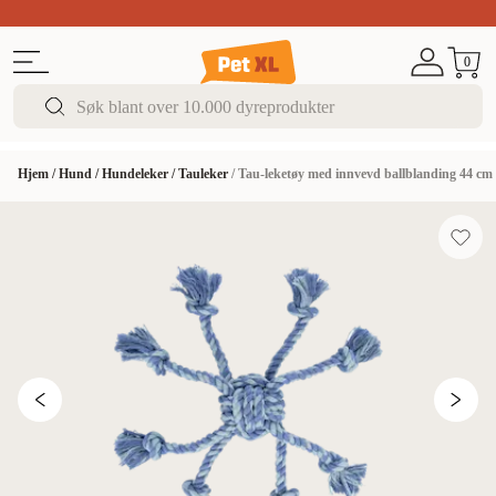
Sommer DEALS!
Opptil 70% rabatt
I butikk & på 
0
Hjem
/
Hund
/
Hundeleker
/
Tauleker
/
Tau-leketøy med innvevd ballblanding 44 cm