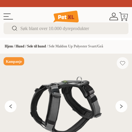
Sommer DEALS!
Opptil 70% rabatt
I butikk & på 
0
Hjem
/
Hund
/
Sele til hund
/
Sele Maldon Up Polyester Svart/Grå
Kampanje