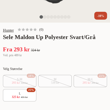
-10%
(
0
)
Hunter
Sele Maldon Up Polyester Svart/Grå
Fra
293 kr
324 kr
Veil. pris
489 kr
Velg Størrelse
10
%
25
%
S-M
M
M-L
293 kr
539 kr
295 kr
324 kr
391 kr
25
%
L
325 kr
431 kr