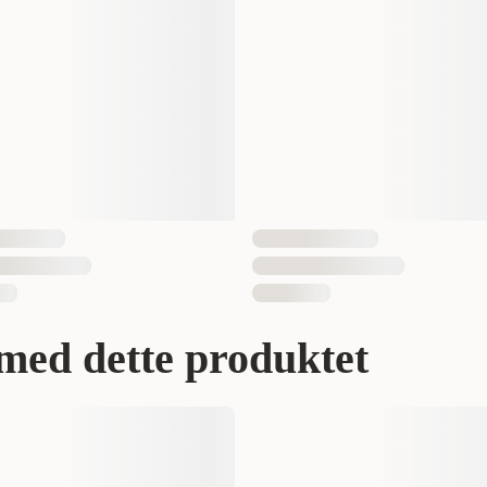
1 st
035585360584
med dette produktet