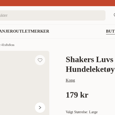
nett
ANJER
OUTLET
MERKER
BUT
e 41x8x8cm
Shakers Luvs 
Hundeleketøy
Kong
179 kr
Valgt Størrelse: Large