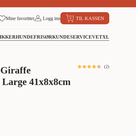
Mine favoritter
Logg inn
TIL KASSEN
0
IKKER
HUNDEFRISØR
KUNDESERVICE
VETXL
(
2
)
Giraffe
 Large 41x8x8cm