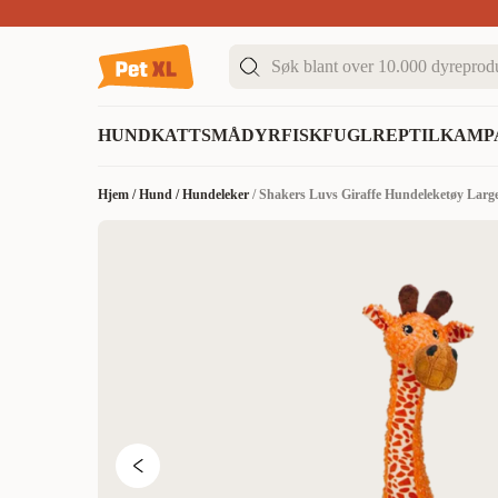
Sommer DEALS!
Opptil 70% rabatt
I butikk & på 
HUND
KATT
SMÅDYR
FISK
FUGL
REPTIL
KAMP
Hjem
/
Hund
/
Hundeleker
/
Shakers Luvs Giraffe Hundeleketøy Larg