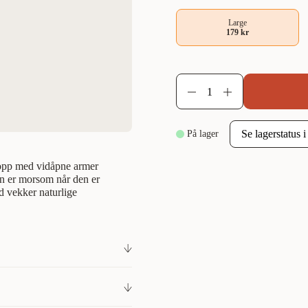
Large
179 kr
På lager
ropp med vidåpne armer
en er morsom når den er
yd vekker naturlige
pp med armene åpne for dra-,
oe som gjør den perfekt til å
inkter og forlenger leketiden.