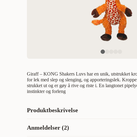
Giraff – KONG Shakers Luvs har en unik, utstrukket k
for lek med slep og slenging, og apporteringslek. Kropp
strukket ut og er gøy å rive og riste i. En langtonet pipel
instinkter og forleng
Produktbeskrivelse
Giraffe - KONG Shakers Luv's har en unik forlenget kro
Anmeldelser (2)
kaste- og apportlek. Den forlengede kroppen er morsom, n
riste og skjelve, mens en lav pipelyd vekker naturlige inst