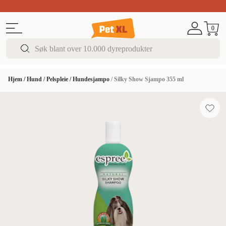
Sommer DEALS!
Opptil 70% rabatt
I butikk & på 
0
Hjem
/
Hund
/
Pelspleie
/
Hundesjampo
/
Silky Show Sjampo 355 ml