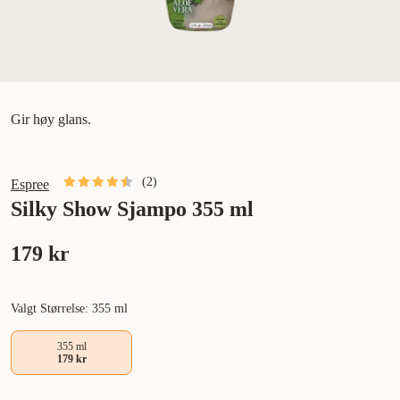
Gir høy glans.
(
2
)
Espree
Silky Show Sjampo 355 ml
179 kr
Valgt Størrelse: 355 ml
355 ml
179 kr