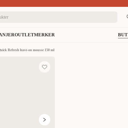
nett
ANJER
OUTLET
MERKER
BUT
Quick Refresh leave-on mousse 150 ml