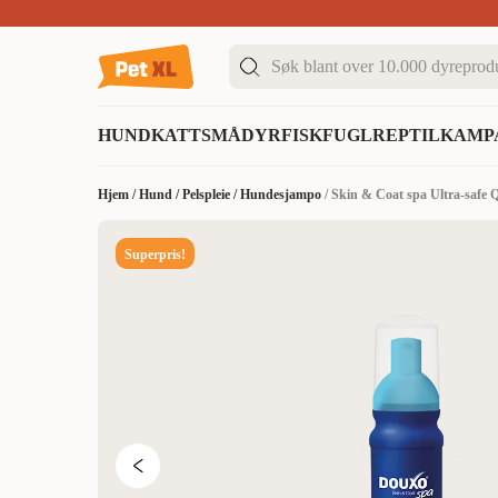
Sommer DEALS!
Opptil 70% rabatt
I butikk & på 
HUND
KATT
SMÅDYR
FISK
FUGL
REPTIL
KAMP
Hjem
/
Hund
/
Pelspleie
/
Hundesjampo
/
Skin & Coat spa Ultra-safe 
Superpris!