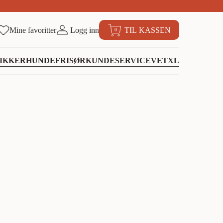
Mine favoritter
Logg inn
TIL KASSEN
0
IKKER
HUNDEFRISØR
KUNDESERVICE
VETXL