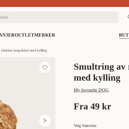
nett
ANJER
OUTLET
MERKER
BUT
 råskinn innpakket med kylling
Smultring av 
med kylling
My favourite DOG
Fra
49 kr
Velg Størrelse