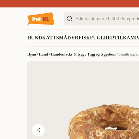
Sommer DEALS!
Opptil 70% rabatt
I butikk & på 
HUND
KATT
SMÅDYR
FISK
FUGL
REPTIL
KAMP
Hjem
/
Hund
/
Hundesnacks & tygg
/
Tygg og tyggebein
/
Smultring av