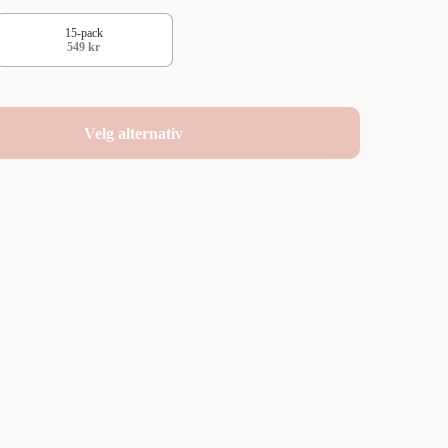
15-pack
549 kr
Velg alternativ