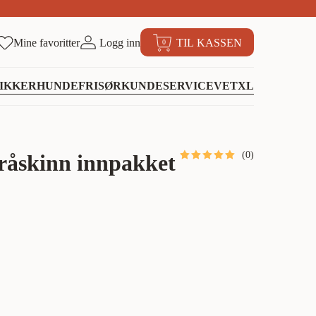
Mine favoritter
Logg inn
TIL KASSEN
0
IKKER
HUNDEFRISØR
KUNDESERVICE
VETXL
(
0
)
råskinn innpakket