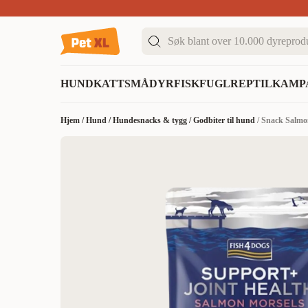
Sommer DEALS!
Opptil 70% rabatt
I butikk & på 
HUND
KATT
SMÅDYR
FISK
FUGL
REPTIL
KAMP
Hjem
/
Hund
/
Hundesnacks & tygg
/
Godbiter til hund
/
Snack Salmon