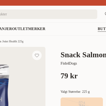
nett
ANJER
OUTLET
MERKER
BUT
 Joint Health 225g
Snack Salmon
Fish4Dogs
79 kr
Valgt Størrelse: 225 g
225 g
79 kr