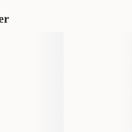
r 79 kr
ks & tygg
Godbiter til hund
er
Fish4Dogs
300012200
225 g
5056008824204