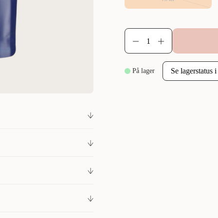
På lager
in og kondroitin, som kan gi
hunder og eiere. Kundene
lett elsker dem. Et trygt
300012200
ra for leddene.