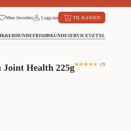
Mine favoritter
Logg inn
TIL KASSEN
0
IKKER
HUNDEFRISØR
KUNDESERVICE
VETXL
(
3
)
 Joint Health 225g