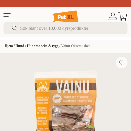
Sommer DEALS!
Opptil 70% rabatt
I butikk & på 
0
Hjem
/
Hund
/
Hundesnacks & tygg
/
Vainu Oksemuskel