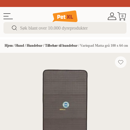
Sommer DEALS!
Opptil 70% rabatt
I butikk & på 
0
Hjem
/
Hund
/
Hundebur
/
Tilbehør til hundebur
/
Variopad Matta grå 100 x 64 cm