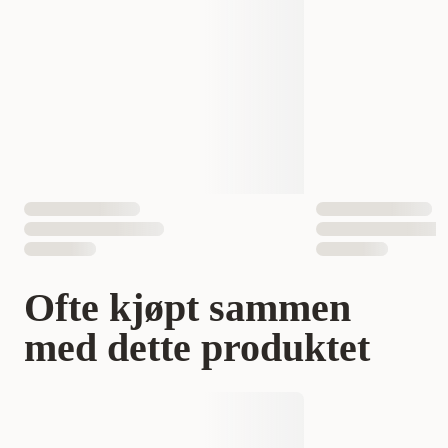
EAN nummer
7640144829551
Hundens Størrelse
liten
Ofte kjøpt sammen
med dette produktet