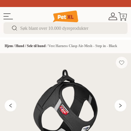
Sommer DEALS!
Opptil 70% rabatt
I butikk & på 
0
Hjem
/
Hund
/
Sele til hund
/
Vest Harness Clasp Air-Mesh - Step in - Black