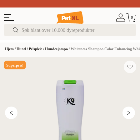
Sommer DEALS!
Opptil 70% rabatt
I butikk & på 
0
Hjem
/
Hund
/
Pelspleie
/
Hundesjampo
/
Whiteness Shampoo Color Enhancing Whit
Superpris!