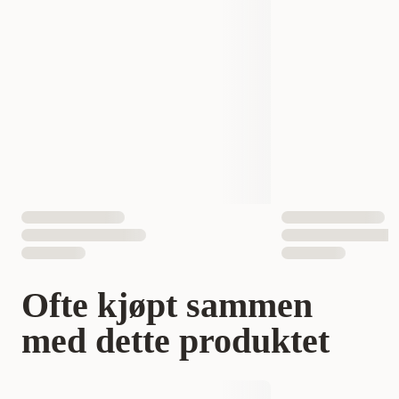
Volum
300 ml
Antall i pakken
1 st
EAN nummer
7350022453128
Ofte kjøpt sammen
med dette produktet