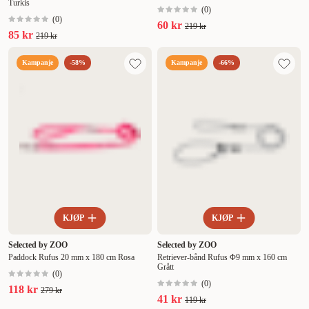
Turkis
(
0
)
(
0
)
60 kr
219 kr
85 kr
219 kr
Kampanje
-58%
Kampanje
-66%
KJØP
KJØP
Selected by ZOO
Selected by ZOO
Paddock Rufus 20 mm x 180 cm Rosa
Retriever-bånd Rufus Φ9 mm x 160 cm
Grått
(
0
)
(
0
)
118 kr
279 kr
41 kr
119 kr