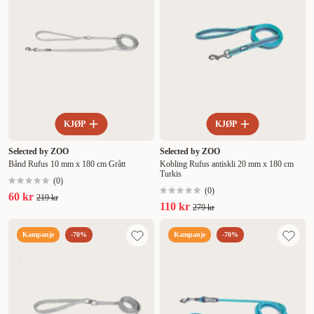
KJØP
KJØP
Selected by ZOO
Selected by ZOO
Bånd Rufus 10 mm x 180 cm Grått
Kobling Rufus antiskli 20 mm x 180 cm
Turkis
(
0
)
(
0
)
60 kr
219 kr
110 kr
279 kr
Kampanje
-70%
Kampanje
-70%