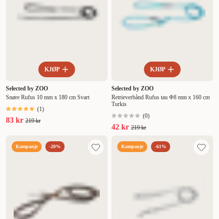
KJØP
KJØP
Selected by ZOO
Selected by ZOO
Snøre Rufus 10 mm x 180 cm Svart
Retrieverbånd Rufus tau Φ8 mm x 160 cm
Turkis
(
1
)
(
0
)
83 kr
219 kr
42 kr
219 kr
Kampanje
-20%
Kampanje
-61%