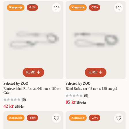
Kampanje
-81%
Kampanje
-70%
KJØP
KJØP
Selected by ZOO
Selected by ZOO
Retrieverbånd Rufus tau Φ8 mm x 160 cm
Bånd Rufus tau Φ8 mm x 180 cm grå
Grått
(
0
)
(
0
)
85 kr
279 kr
42 kr
219 kr
Kampanje
-68%
Kampanje
-27%