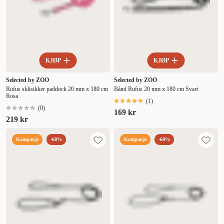
KJØP
KJØP
Selected by ZOO
Selected by ZOO
Rufus sklisikker paddock 20 mm x 180 cm
Bånd Rufus 20 mm x 180 cm Svart
Rosa
(
1
)
(
0
)
169 kr
219 kr
Kampanje
-68%
Kampanje
-68%