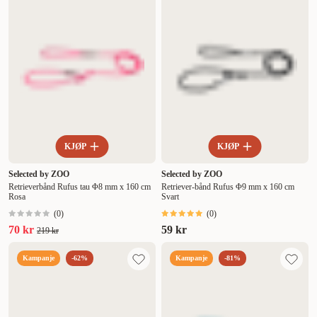
KJØP
KJØP
Selected by ZOO
Selected by ZOO
Retrieverbånd Rufus tau Φ8 mm x 160 cm
Retriever-bånd Rufus Φ9 mm x 160 cm
Rosa
Svart
(
0
)
(
0
)
70 kr
59 kr
219 kr
Kampanje
-62%
Kampanje
-81%