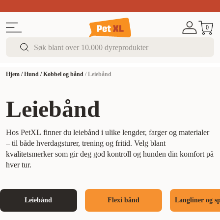
Sommer DEALS!
Opptil 70% rabatt
I butikk & på 
0
Hjem
/
Hund
/
Kobbel og bånd
/
Leiebånd
Leiebånd
Hos PetXL finner du leiebånd i ulike lengder, farger og materialer
– til både hverdagsturer, trening og fritid. Velg blant
kvalitetsmerker som gir deg god kontroll og hunden din komfort på
hver tur.
Leiebånd
Flexi bånd
Langliner og s