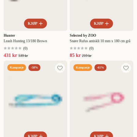
KJØP
KJØP
Hunter
Selected by ZOO
Leash Hunting 13/180 Brown
Snøre Rufus antiskli 10 mm x 180 cm grå
(
0
)
(
0
)
431 kr
85 kr
539 kr
219 kr
Kampanje
-58%
Kampanje
-61%
KJØP
KJØP