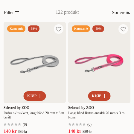
122 produkt
Filter
Sortere
Mest relevant
Kampanje
-59%
Kampanje
-59%
Nytt
Høyest pris
Lavest pris
Tilbud
KJØP
KJØP
Selected by ZOO
Selected by ZOO
Rufus sklisikkert, langt bånd 20 mm x 3 m
Langt bånd Rufus antiskli 20 mm x 3 m
Grått
Rosa
(
0
)
(
0
)
140 kr
140 kr
339 kr
339 kr