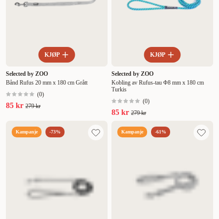
KJØP
KJØP
Selected by ZOO
Selected by ZOO
Bånd Rufus 20 mm x 180 cm Grått
Kobling av Rufus-tau Φ8 mm x 180 cm
Turkis
(
0
)
(
0
)
85 kr
279 kr
85 kr
279 kr
Kampanje
-73%
Kampanje
-61%