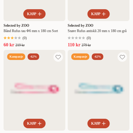
KJØP
KJØP
Selected by ZOO
Selected by ZOO
Bånd Rufus tau Φ6 mm x 180 cm Sort
Snøre Rufus antiskli 20 mm x 180 cm grå
(
0
)
(
0
)
60 kr
110 kr
219 kr
279 kr
Kampanje
-62%
Kampanje
-62%
KJØP
KJØP