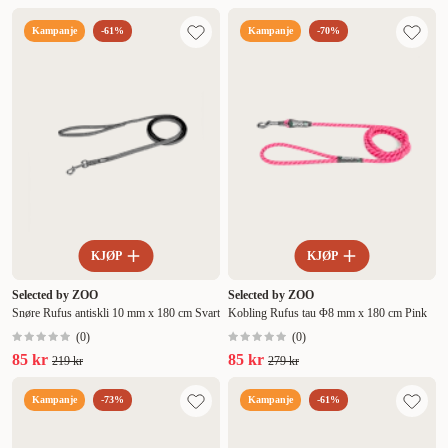
Kampanje
-61%
Kampanje
-70%
KJØP
KJØP
Selected by ZOO
Selected by ZOO
Snøre Rufus antiskli 10 mm x 180 cm Svart
Kobling Rufus tau Φ8 mm x 180 cm Pink
(
0
)
(
0
)
85 kr
85 kr
219 kr
279 kr
Kampanje
-73%
Kampanje
-61%