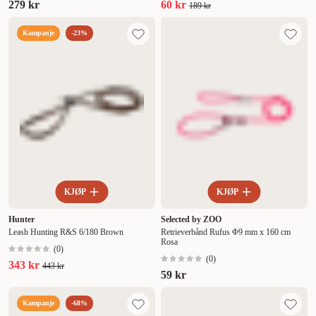
279 kr
60 kr
189 kr
Kampanje
-23%
KJØP
KJØP
Hunter
Selected by ZOO
Leash Hunting R&S 6/180 Brown
Retrieverbånd Rufus Φ9 mm x 160 cm
Rosa
(
0
)
(
0
)
343 kr
443 kr
59 kr
Kampanje
-68%