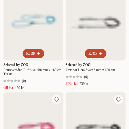
KJØP
KJØP
Selected by ZOO
Selected by ZOO
Retrieverbånd Rufus tau Φ6 mm x 160 cm
Lærsnor Hera Svart 6 mm x 180 cm
Turkis
(
0
)
(
0
)
175 kr
239 kr
60 kr
189 kr