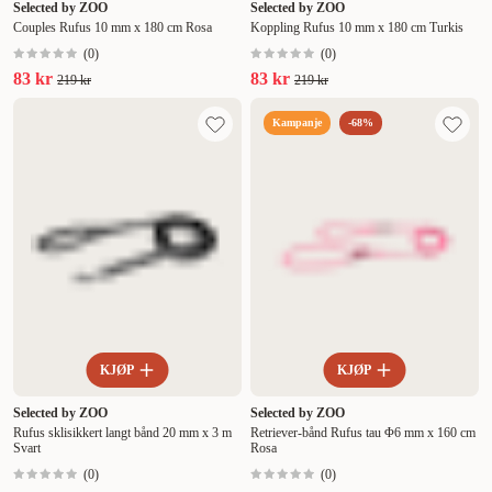
Selected by ZOO
Selected by ZOO
Couples Rufus 10 mm x 180 cm Rosa
Koppling Rufus 10 mm x 180 cm Turkis
(
0
)
(
0
)
83 kr
83 kr
219 kr
219 kr
Kampanje
-68%
KJØP
KJØP
Selected by ZOO
Selected by ZOO
Rufus sklisikkert langt bånd 20 mm x 3 m
Retriever-bånd Rufus tau Φ6 mm x 160 cm
Svart
Rosa
(
0
)
(
0
)