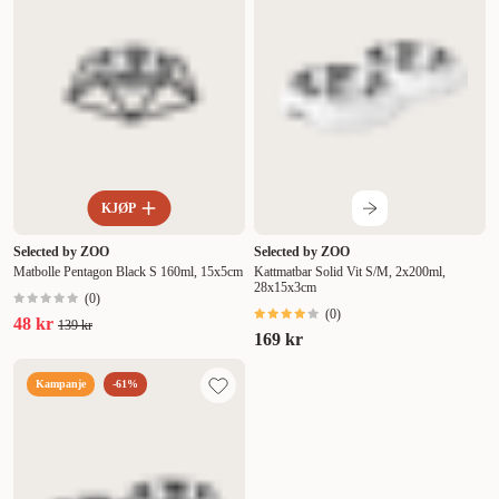
KJØP
Selected by ZOO
Selected by ZOO
Matbolle Pentagon Black S 160ml, 15x5cm
Kattmatbar Solid Vit S/M, 2x200ml,
28x15x3cm
(
0
)
(
0
)
48 kr
139 kr
169 kr
Kampanje
-61%