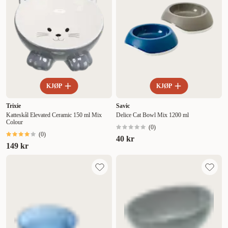
KJØP
KJØP
Trixie
Savic
Katteskål Elevated Ceramic 150 ml Mix
Delice Cat Bowl Mix 1200 ml
Colour
(
0
)
(
0
)
40 kr
149 kr