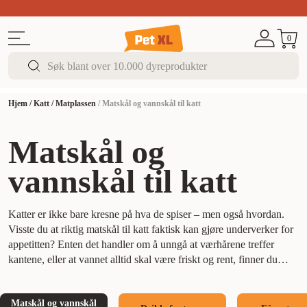
Sommer DEALS!
Opptil 70% rabatt
I butikk & på 
0
Hjem
/
Katt
/
Matplassen
/
Matskål og vannskål til katt
Matskål og
vannskål til katt
Katter er ikke bare kresne på hva de spiser – men også hvordan.
Visste du at riktig matskål til katt faktisk kan gjøre underverker for
appetitten? Enten det handler om å unngå at værhårene treffer
kantene, eller at vannet alltid skal være friskt og rent, finner du
løsningen hos oss.
Hos PetXL har vi samlet et bredt utvalg av
katteskåler, både til mat og vann – slik at du enkelt kan tilpasse
Matskål og vannskål
matplassen etter både kattens behov og din stil. Velg mellom