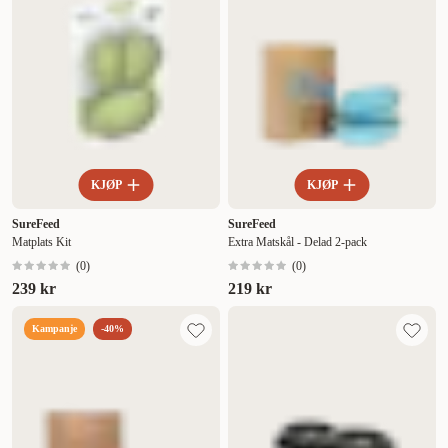
KJØP
KJØP
SureFeed
SureFeed
Matplats Kit
Extra Matskål - Delad 2-pack
(
0
)
(
0
)
239 kr
219 kr
Kampanje
-40%