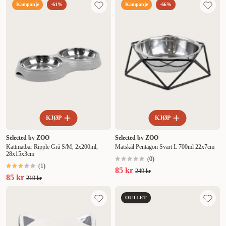
Kampanje
-61%
Kampanje
-66%
KJØP
KJØP
Selected by ZOO
Selected by ZOO
Kattmatbar Ripple Grå S/M, 2x200ml,
Matskål Pentagon Svart L 700ml 22x7cm
28x15x3cm
(
0
)
(
1
)
85 kr
249 kr
85 kr
219 kr
OUTLET