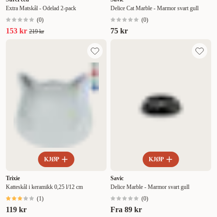
Extra Matskål - Odelad 2-pack
Delice Cat Marble - Marmor svart gull
(
0
)
(
0
)
153 kr
75 kr
219 kr
KJØP
KJØP
Trixie
Savic
Katteskål i keramikk 0,25 l/12 cm
Delice Marble - Marmor svart gull
(
1
)
(
0
)
119 kr
Fra
89 kr