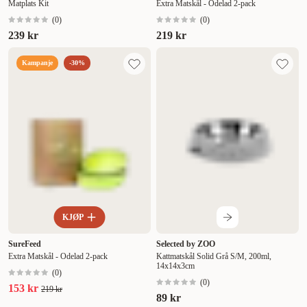
Matplats Kit
Extra Matskål - Odelad 2-pack
(
0
)
(
0
)
239 kr
219 kr
Kampanje
-30%
KJØP
SureFeed
Selected by ZOO
Extra Matskål - Odelad 2-pack
Kattmatskål Solid Grå S/M, 200ml,
14x14x3cm
(
0
)
(
0
)
153 kr
219 kr
89 kr