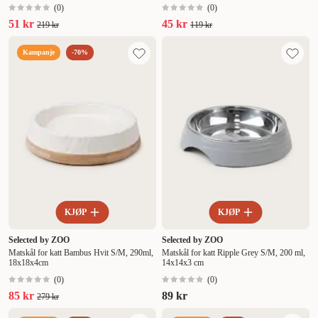
(
0
)
(
0
)
51 kr
45 kr
219 kr
119 kr
Kampanje
-70%
KJØP
KJØP
Selected by ZOO
Selected by ZOO
Matskål for katt Bambus Hvit S/M, 290ml,
Matskål for katt Ripple Grey S/M, 200 ml,
18x18x4cm
14x14x3 cm
(
0
)
(
0
)
85 kr
89 kr
279 kr