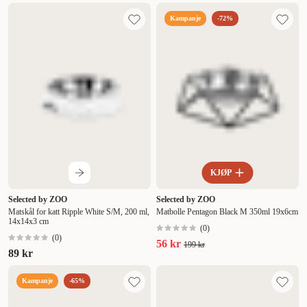
Kampanje
-72%
KJØP
Selected by ZOO
Selected by ZOO
Matskål for katt Ripple White S/M, 200 ml,
Matbolle Pentagon Black M 350ml 19x6cm
14x14x3 cm
(
0
)
(
0
)
56 kr
199 kr
89 kr
Kampanje
-65%