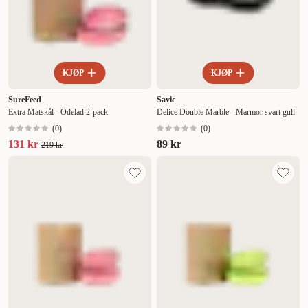
KJØP
KJØP
SureFeed
Savic
Extra Matskål - Odelad 2-pack
Delice Double Marble - Marmor svart gull
(
0
)
(
0
)
131 kr
89 kr
219 kr