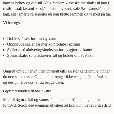
kattens behov og din stil. Velg mellom klassiske matskåler til katt i
rustfritt stål, keramiske skåler med lav kant, sølesikre vannskåler til
katt, eller smarte reiseskåler du kan brette sammen og ta med på tur.
Vi har også:
Doble skålsett for mat og vann
Opphøyde skåler for mer komfortabel spising
Skåler med aktiveringsfunksjon for nysgjerrige katter
Spesialskåler som reduserer søl og holder området rent
Uansett om du har en liten innekatt eller en stor kattefamilie, finner
du noe som passer. Og du – du trenger ikke velge mellom funksjon
og design. Hos oss får du begge deler.
Gjør matstunden til noe ekstra
Med riktig matskål og vannskål til katt blir både du og katten
fornøyd. Scroll deg gjennom utvalget og finn din nye favoritt i dag!