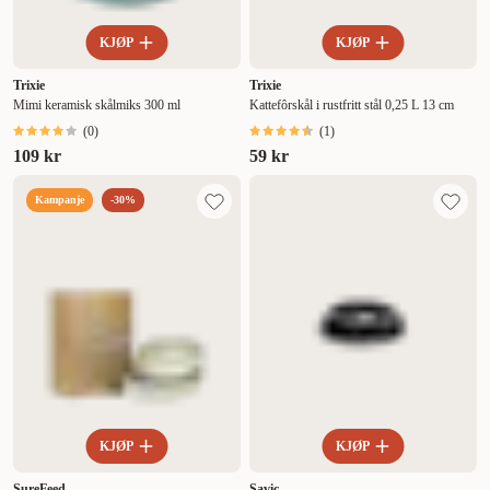
KJØP
KJØP
Trixie
Trixie
Mimi keramisk skålmiks 300 ml
Kattefôrskål i rustfritt stål 0,25 L 13 cm
(
0
)
(
1
)
109 kr
59 kr
Kampanje
-30%
KJØP
KJØP
SureFeed
Savic