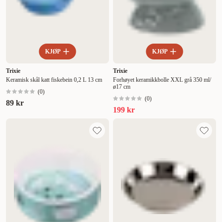
KJØP
KJØP
Trixie
Trixie
Keramisk skål katt fiskebein 0,2 L 13 cm
Forhøyet keramikkbolle XXL grå 350 ml/
ø17 cm
(
0
)
(
0
)
89 kr
199 kr