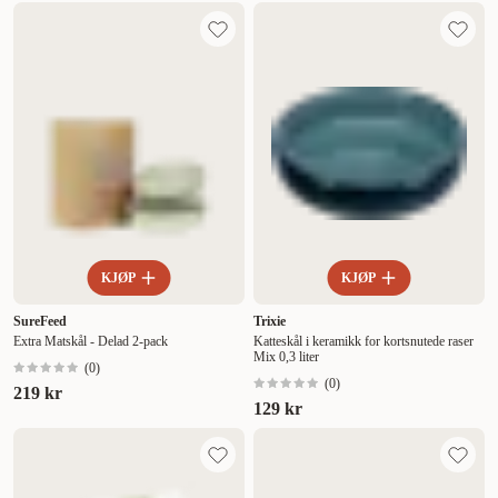
KJØP
KJØP
SureFeed
Trixie
Extra Matskål - Delad 2-pack
Katteskål i keramikk for kortsnutede raser
Mix 0,3 liter
(
0
)
(
0
)
219 kr
129 kr