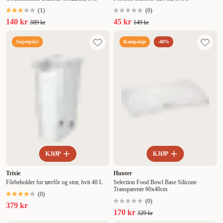
(
1
)
(
0
)
140 kr
45 kr
389 kr
149 kr
Superpris!
Kampanje
-48%
KJØP
KJØP
Trixie
Hunter
Fôrbeholder for tørrfôr og strø, hvit 40 L
Selection Food Bowl Base Silicone
Transparente 60x40cm
(
0
)
(
0
)
379 kr
170 kr
329 kr