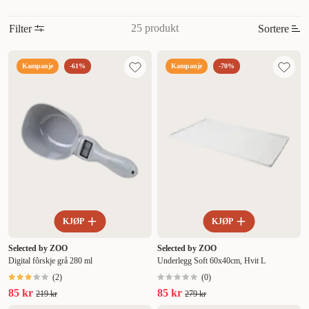
25 produkt
Filter
Sortere
Mest relevant
Kampanje
-61%
Kampanje
-70%
Nytt
Høyest pris
Lavest pris
Tilbud
KJØP
KJØP
Selected by ZOO
Selected by ZOO
Digital fôrskje grå 280 ml
Underlegg Soft 60x40cm, Hvit L
(
2
)
(
0
)
85 kr
85 kr
219 kr
279 kr