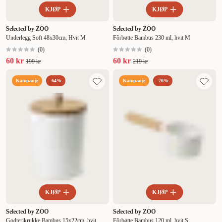
KJØP
KJØP
Selected by ZOO
Selected by ZOO
Underlegg Soft 48x30cm, Hvit M
Fôrbøtte Bambus 230 ml, hvit M
(
0
)
(
0
)
60 kr
60 kr
199 kr
219 kr
Kampanje
-64%
Kampanje
-70%
KJØP
KJØP
Selected by ZOO
Selected by ZOO
Godterikrukke Bambus 15x22cm, hvit
Fôrbøtte Bambus 120 ml, hvit S