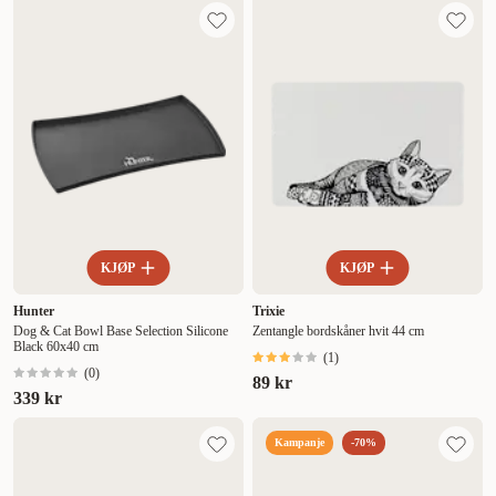
KJØP
KJØP
Hunter
Trixie
Dog & Cat Bowl Base Selection Silicone
Zentangle bordskåner hvit 44 cm
Black 60x40 cm
(
1
)
(
0
)
89 kr
339 kr
Kampanje
-70%