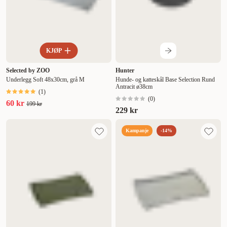
KJØP
Selected by ZOO
Hunter
Underlegg Soft 48x30cm, grå M
Hunde- og katteskål Base Selection Rund
Antracit ø38cm
(
1
)
(
0
)
60 kr
199 kr
229 kr
Kampanje
-14%