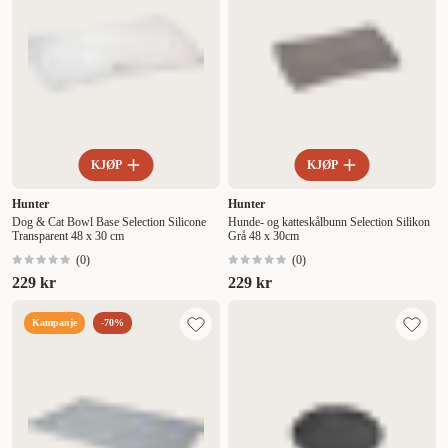
KJØP
KJØP
Hunter
Hunter
Dog & Cat Bowl Base Selection Silicone
Hunde- og katteskålbunn Selection Silikon
Transparent 48 x 30 cm
Grå 48 x 30cm
(
0
)
(
0
)
229 kr
229 kr
Kampanje
-70%