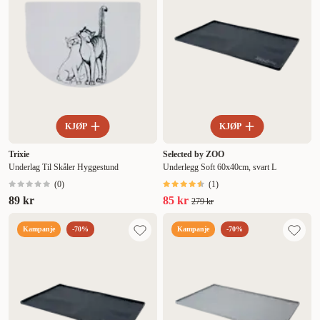
KJØP
KJØP
Trixie
Selected by ZOO
Underlag Til Skåler Hyggestund
Underlegg Soft 60x40cm, svart L
(
0
)
(
1
)
89 kr
85 kr
279 kr
Kampanje
-70%
Kampanje
-70%