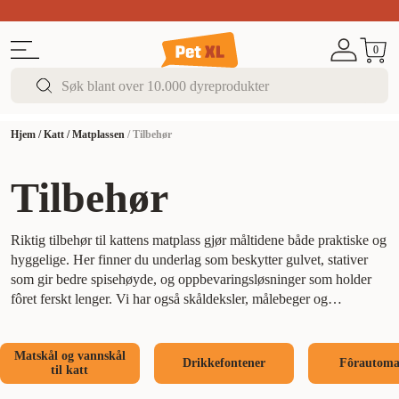
Sommer DEALS!
Opptil 70% rabatt
I butikk & på 
0
Hjem
/
Katt
/
Matplassen
/
Tilbehør
Tilbehør
Riktig tilbehør til kattens matplass gjør måltidene både praktiske og
hyggelige. Her finner du underlag som beskytter gulvet, stativer
som gir bedre spisehøyde, og oppbevaringsløsninger som holder
fôret ferskt lenger. Vi har også skåldeksler, målebeger og
godisoppbevaring – alt for å gjøre kattens matplass komplett.
Matskål og vannskål
Drikkefontener
Fôrautoma
til katt