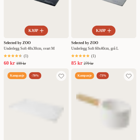
KJØP
KJØP
Selected by ZOO
Selected by ZOO
Underlegg Soft 48x30cm, svart M
Underlegg Soft 60x40cm, grå L
(
1
)
(
1
)
60 kr
85 kr
199 kr
279 kr
Kampanje
-70%
Kampanje
-73%