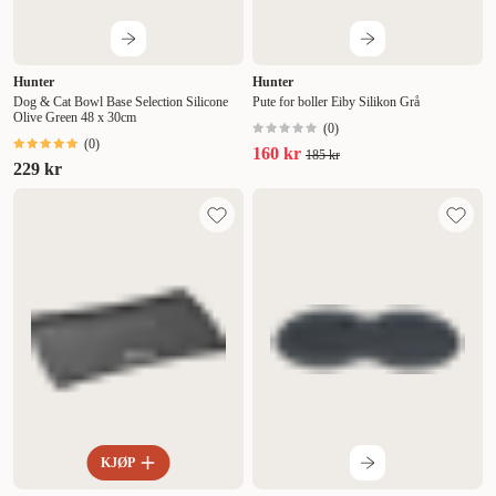
Hunter
Hunter
Dog & Cat Bowl Base Selection Silicone
Pute for boller Eiby Silikon Grå
Olive Green 48 x 30cm
(
0
)
(
0
)
160 kr
185 kr
229 kr
KJØP